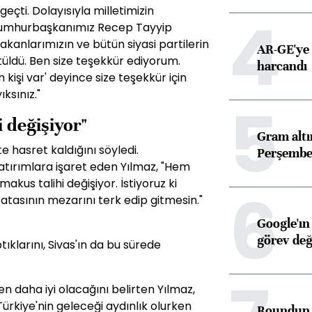
eçti. Dolayısıyla milletimizin
4
 Cumhurbaşkanımız Recep Tayyip
akanlarımızın ve bütün siyasi partilerin
AR-GE'ye 
tüldü. Ben size teşekkür ediyorum.
harcandı
kişi var' deyince size teşekkür için
ıksınız."
5
i değişiyor"
Gram alt
te hasret kaldığını söyledi.
Perşembe 
atırımlara işaret eden Yılmaz, "Hem
akus talihi değişiyor. İstiyoruz ki
6
tasının mezarını terk edip gitmesin."
Google'ın
görev değ
tıklarını, Sivas'ın da bu sürede
en daha iyi olacağını belirten Yılmaz,
ürkiye'nin geleceği aydınlık olurken
Roundup d