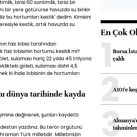
mlik, birisi 60 santimlik, birisi bir
ı bir yere götürürse havuzda su birikir
'Biz bu hortumları kestik' dedim. Kimisini
eresiyle kestik, artık havuzda su
En Çok O
1
nın faiz lobisi tarafından
Borsa İst
k faiz lobisinin hortumu kesildi mi?
çaldı
let, sulaması hariç 22 yılda 45 trilyona
klikteki göleti, sulaması dahil 4,5
2
mek ki ihale lobisinin de hortumları
A101'e ko
anı dünya tarihinde kayda
3
imine değinerek, şunları kaydetti:
Almanya'd
 destan yazdınız. Bu terör örgütünü
tahminler
hraman Türk milletidir. Milletimizin