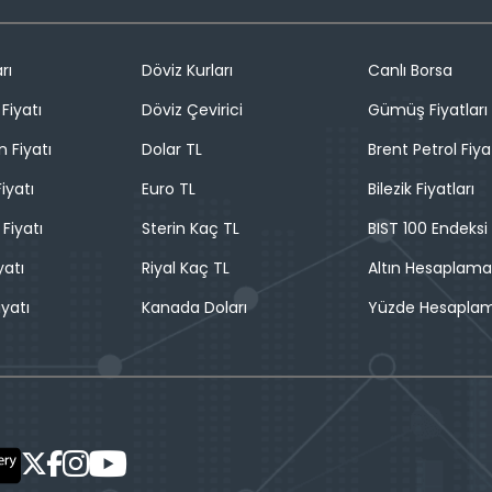
rı
Döviz Kurları
Canlı Borsa
Fiyatı
Döviz Çevirici
Gümüş Fiyatları
n Fiyatı
Dolar TL
Brent Petrol Fiya
iyatı
Euro TL
Bilezik Fiyatları
 Fiyatı
Sterin Kaç TL
BIST 100 Endeksi
yatı
Riyal Kaç TL
Altın Hesaplama
iyatı
Kanada Doları
Yüzde Hesapla