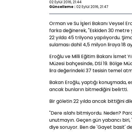
02 Eylül 2016, 21:44
Güncelleme :
02 Eylül 2016, 21:47
Orman ve Su İşleri Bakanı Veysel Ero
farka değinerek, "Eskiden 30 metre y
22 yılda 45 trilyona yapılıyordu. Şimd
sulaması dahil 4,5 milyon liraya 18 ayd
Eroğlu ve Milli Eğitim Bakanı İsmet 
Müzesi bahçesinde, DSİ 19. Bölge Mü
lira değerindeki 37 tesisin temel atma
Bakan Eroğlu, yaptığı konuşmada, es
ancak bunların bitmediğini belirtti.
Bir göletin 22 yılda ancak bittiğini di
"Dere ıslahı bitmiyordu. Neden? Pa
unutmayın. Geçen gün yabancı biri, '
diye soruyor. Ben de 'Gayet basit' de