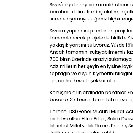
Sivas'ın geleceğinin karanlık olması d
beraber olalım, kardeş olalım. İnşalla
sürece aşamayacağımız hiçbir engel 
Sivas'a yapılması planlanan projel
tamamlanacak projelerle birlikte Siv
yaklaşık yarısını suluyoruz. Yüzde 15
Ancak tamamını sulayabilmemiz lazı
700 binin üzerinde araziyi sulamaya a
Aziz milletin her şeyin en iyisine layı
toprağın ve suyun kıymetini bildiğini
geçen herkese teşekkür etti.
Konuşmaların ardından bakanlar Eroğ
basarak 37 tesisin temel atma ve açıl
Törene, DSİ Genel Müdürü Murat Acu, 
milletvekilleri Hilmi Bilgin, Selim D
İstanbul Milletvekili Ekrem Erdem, S
ilgililer ve vatandaşlar katıldı.