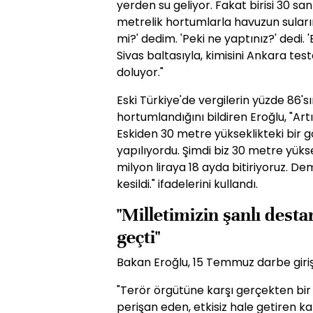
yerden su geliyor. Fakat birisi 30 santi
metrelik hortumlarla havuzun suların
mi?' dedim. 'Peki ne yaptınız?' dedi. 
Sivas baltasıyla, kimisini Ankara test
doluyor."
Eski Türkiye'de vergilerin yüzde 86'sı
hortumlandığını bildiren Eroğlu, "Artı
Eskiden 30 metre yükseklikteki bir gö
yapılıyordu. Şimdi biz 30 metre yükse
milyon liraya 18 ayda bitiriyoruz. De
kesildi." ifadelerini kullandı.
"Milletimizin şanlı dest
geçti"
Bakan Eroğlu, 15 Temmuz darbe giriş
"Terör örgütüne karşı gerçekten bir
perişan eden, etkisiz hale getiren ka