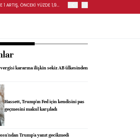
 1 ARTIŞ, ÖNCEKİ YÜZDE 1,9
EURO BÖLGESİ'NDE PERAKE
0,4 ARTIŞ
nlar
ergisi kararına ilişkin sekiz AB ülkesinden
Hassett, Trump'ın Fed için kendisini pas
geçmesini makul karşıladı
osu'ndan Trump'a yanıt gecikmedi