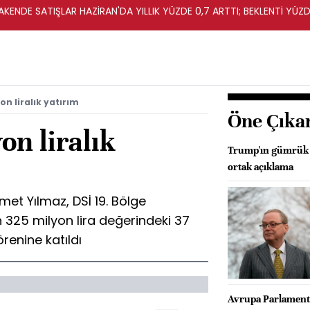
KENDE SATIŞLAR HAZİRAN'DA YILLIK YÜZDE 0,7 ARTTI; BEKLENTİ YÜZDE
on liralık yatırım
Öne Çıka
on liralık
Trump'ın gümrük v
ortak açıklama
smet Yılmaz, DSİ 19. Bölge
 325 milyon lira değerindeki 37
örenine katıldı
Avrupa Parlament