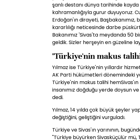
şanlı destanı dünya tarihinde kayda g
kahramanlığıyla gurur duyuyoruz.
Erdoğan'ın dirayeti, Başbakanımız, b
kararlılığı neticesinde darbe püskür
Bakanımız 'Sivas'ta meydanda 50 bin 
geldik. Sizler herşeyin en güzeline lay
"Türkiye'nin makus talih
Yılmaz ise Türkiye'nin yıllardır hizme
AK Parti hükümetleri dönemindeki y
Türkiye'nin makus talihi hemSivas'ın m
insanımız doğduğu yerde doysun ve a
dedi.
Yılmaz, 14 yılda çok büyük şeyler yap
değiştiğini, geliştiğini vurguladı.
Türkiye ve Sivas'ın yarınının, bugünd
"Türkiye büyürken Sivasküçülür mü, T