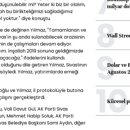
7
üşünülebilir mi? Yeter ki biz bir olalım,
milyar dol
h bu birlikteliğimizi sağladığımız
8
yoktur." diye konuştu.
ere de değinen Yılmaz, "Tamamlanan ve
Wall Stre
as'ın şu anda sulanabilecek arazisinin
'inin de çalışmaları devam ediyor.
9
m. İnşallah 2019 sonuna geldiğimizde
çacağız." ifadelerini kullandı.
Dolar ve 
k olduğunu dile getiren Yılmaz, Sivaslının
Ağustos 2
 söyledi. Yılmaz, yatırımlarda emeği
10
lu ve Yılmaz, il protokolüyle butona
ışını gerçekleştirdi.
Küresel p
Vali Davut Gül, AK Parti Sivas
ursun, Mehmet Habip Soluk, AK Parti
ivas Belediye Başkanı Sami Aydın, diğer