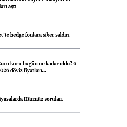
arı aştı
et’te hedge fonlara siber saldırı
Euro kuru bugün ne kadar oldu? 6
026 döviz fiyatları…
iyasalarda Hürmüz soruları