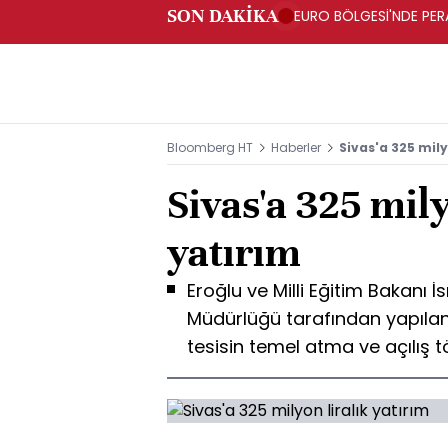
SON DAKİKA
EURO BÖLGESİ'NDE PERA
ARTIŞ
Bloomberg HT
Haberler
Sivas'a 325 mily
Sivas'a 325 mily
yatırım
Eroğlu ve Milli Eğitim Bakanı İ
Müdürlüğü tarafından yapılan
tesisin temel atma ve açılış t