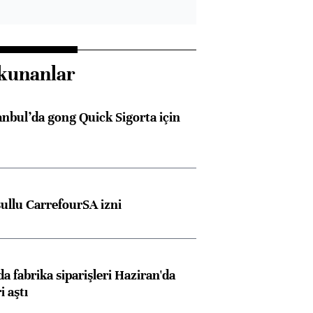
kunanlar
anbul’da gong Quick Sigorta için
şullu CarrefourSA izni
a fabrika siparişleri Haziran'da
i aştı