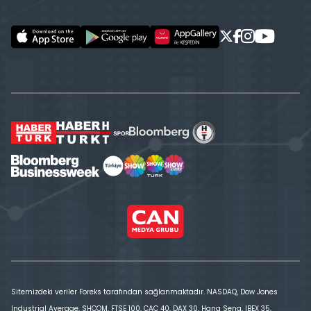
Sitemizdeki veriler Foreks tarafından sağlanmaktadır. NASDAQ, Dow Jones
Industrial Average, SHCOM, FTSE 100, CAC 40, DAX 30, Hang Seng, IBEX 35,