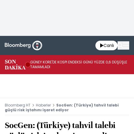
Canlı
JA
SON
GÜNEY KORE'DE KOSPI ENDEKSİ GÜNÜ YÜZDE 0,6 DÜŞÜŞLE
YÜ
DAKİKA
TAMAMLADI
TA
Bloomberg HT
Haberler
SocGen: (Türkiye) tahvil talebi
güçlü risk iştahını işaret ediyor
SocGen: (Türkiye) tahvil talebi