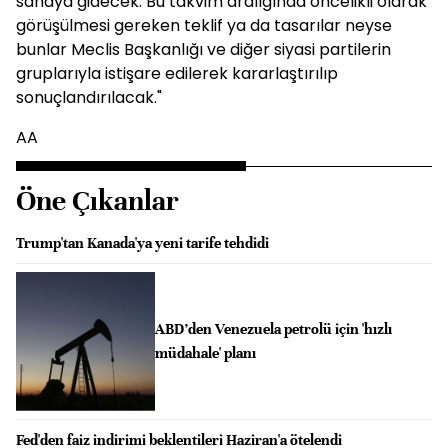
sahaya gidecek. Bu takvim aralığında öncelikli olarak
görüşülmesi gereken teklif ya da tasarılar neyse
bunlar Meclis Başkanlığı ve diğer siyasi partilerin
gruplarıyla istişare edilerek kararlaştırılıp
sonuçlandırılacak."
AA
Öne Çıkanlar
Trump'tan Kanada'ya yeni tarife tehdidi
ABD’den Venezuela petrolü için 'hızlı
müdahale' planı
Fed'den faiz indirimi beklentileri Haziran'a ötelendi