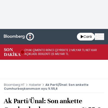
Canlı
İR
SON
OYAK ÇİMENTO İKİNCİ ÇEYREKTE 2 MİLYAR TL NET KAR
YÖ
DAKİKA
AÇIKLADI; BEKLENTİ 1,5 MİLYAR TL
OL
Bloomberg HT
Haberler
Ak Parti/Ünal: Son ankette
Cumhurbaşkanımızın oyu % 55,6
Ak Parti/Ünal: Son ankette