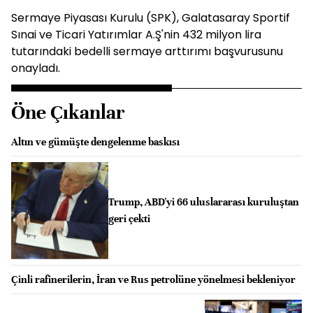
Sermaye Piyasası Kurulu (SPK), Galatasaray Sportif
Sınai ve Ticari Yatırımlar A.Ş'nin 432 milyon lira
tutarındaki bedelli sermaye arttırımı başvurusunu
onayladı.
Öne Çıkanlar
Altın ve gümüşte dengelenme baskısı
Trump, ABD'yi 66 uluslararası kuruluştan
geri çekti
Çinli rafinerilerin, İran ve Rus petrolüne yönelmesi bekleniyor