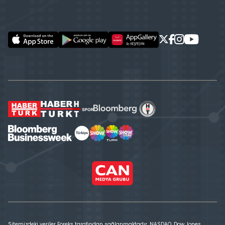
Sitemizdeki veriler Foreks tarafından sağlanmaktadır. NASDAQ, Dow Jones