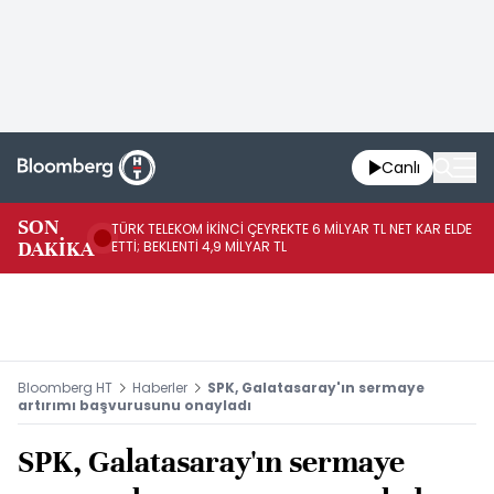
Canlı
SON
TÜRK TELEKOM İKİNCİ ÇEYREKTE 6 MİLYAR TL NET KAR ELDE
AB
DAKİKA
ETTİ; BEKLENTİ 4,9 MİLYAR TL
İR
Bloomberg HT
Haberler
SPK, Galatasaray'ın sermaye
artırımı başvurusunu onayladı
SPK, Galatasaray'ın sermaye