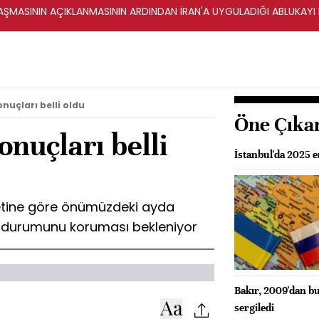
ŞMASININ AÇIKLANMASININ ARDINDAN İRAN'A UYGULADIĞI ABLUKAYI
nuçları belli oldu
Öne Çıka
onuçları belli
İstanbul'da 2025 
ketine göre önümüzdeki ayda
 durumunu koruması bekleniyor
Bakır, 2009'dan bu
sergiledi