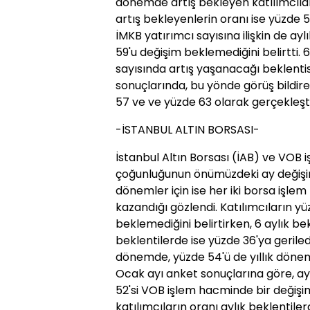
dönemde artış bekleyen katılımcılar
artış bekleyenlerin oranı ise yüzde 5
İMKB yatırımcı sayısına ilişkin de ayl
59'u değişim beklemediğini belirtti. 6
sayısında artış yaşanacağı beklentis
sonuçlarında, bu yönde görüş bildiren
57 ve ve yüzde 63 olarak gerçekleşti
-İSTANBUL ALTIN BORSASI-
İstanbul Altın Borsası (İAB) ve VOB 
çoğunluğunun önümüzdeki ay değişim b
dönemler için ise her iki borsa işlem
kazandığı gözlendi. Katılımcıların y
beklemediğini belirtirken, 6 aylık be
beklentilerde ise yüzde 36'ya geriledi
dönemde, yüzde 54'ü de yıllık dönemd
Ocak ayı anket sonuçlarına göre, ayl
52'si VOB işlem hacminde bir değişi
katılımcıların oranı aylık beklentile