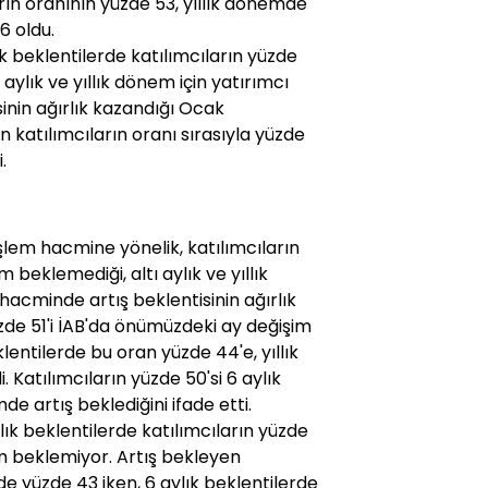
ın oranının yüzde 53, yıllık dönemde
6 oldu.
ık beklentilerde katılımcıların yüzde
 aylık ve yıllık dönem için yatırımcı
inin ağırlık kazandığı Ocak
 katılımcıların oranı sırasıyla yüzde
.
işlem hacmine yönelik, katılımcıların
eklemediği, altı aylık ve yıllık
 hacminde artış beklentisinin ağırlık
üzde 51'i İAB'da önümüzdeki ay değişim
klentilerde bu oran yüzde 44'e, yıllık
. Katılımcıların yüzde 50'si 6 aylık
e artış beklediğini ifade etti.
ık beklentilerde katılımcıların yüzde
m beklemiyor. Artış bekleyen
rde yüzde 43 iken, 6 aylık beklentilerde