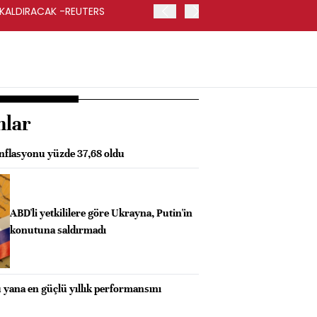
 KALDIRACAK -REUTERS
ABD DIŞİŞLERİ BAKANLIĞI
UYGULANACAK
nlar
enflasyonu yüzde 37,68 oldu
ABD'li yetkililere göre Ukrayna, Putin'in
konutuna saldırmadı
 yana en güçlü yıllık performansını