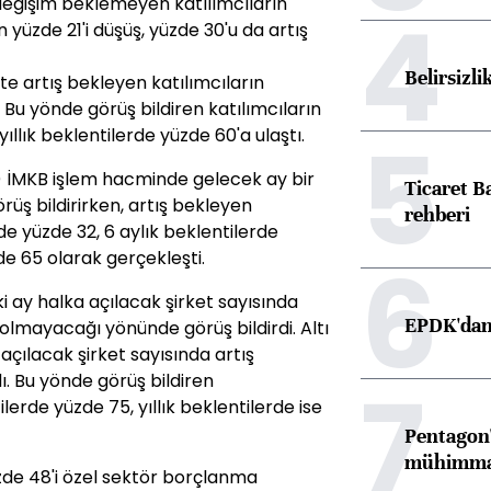
değişim beklemeyen katılımcıların
4
 yüzde 21'i düşüş, yüzde 30'u da artış
Belirsizli
ste artış bekleyen katılımcıların
 Bu yönde görüş bildiren katılımcıların
5
yıllık beklentilerde yüzde 60'a ulaştı.
i) İMKB işlem hacminde gelecek ay bir
Ticaret B
ş bildirirken, artış bekleyen
rehberi
rde yüzde 32, 6 aylık beklentilerde
6
zde 65 olarak gerçekleşti.
 ay halka açılacak şirket sayısında
EPDK'dan 
 olmayacağı yönünde görüş bildirdi. Altı
a açılacak şirket sayısında artış
7
ı. Bu yönde görüş bildiren
ilerde yüzde 75, yıllık beklentilerde ise
Pentagon'
mühimmat 
üzde 48'i özel sektör borçlanma