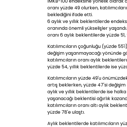
İMKB-100 endeksine yönelik olarak 
oranı yüzde 49 olurken, katılımcıların
beklediğini ifade etti.
6 aylık ve yıllık beklentilerde endek
oranında önemli yükselişler yaşandı.
oranı 6 aylık beklentilerde yüzde 51, 
Katılımcıların çoğunluğu (yüzde 55'
değişim yaşanmayacağı yönünde görü
katılımcıların oranı aylık beklentile
yüzde 54, yıllık beklentilerde ise yü
Katılımcıların yüzde 49'u önümüzdeki
artış beklerken, yüzde 47'si değişim
aylık ve yıllık beklentilerde ise halk
yaşanacağı beklentisi ağırlık kazand
katılımcıların oranı altı aylık beklent
yüzde 78'e ulaştı.
Aylık beklentilerde katılımcıların y