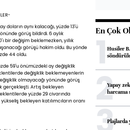
İLER-
ay doların aynı kalacağı, yüzde 13'ü
En Çok O
önünde görüş bildirdi. 6 aylık
1
'ı bir değişim beklemezken, yıllık
yaşanacağı görüşü hakim oldu. Bu yönde
Husiler B
üzde 44 oldu.
söndürül
yüzde 59'u önümüzdeki ay değişiklik
2
eklentilerde değişiklik beklemeyenlerin
 değişiklik olmayacağı yönünde görüş
Yapay zek
k gerçekleşti. Artış bekleyen
harcama 
 beklentilerde yüzde 29 civarında
yükseliş bekleyen katılımcıların oranı
3
Plajlarda