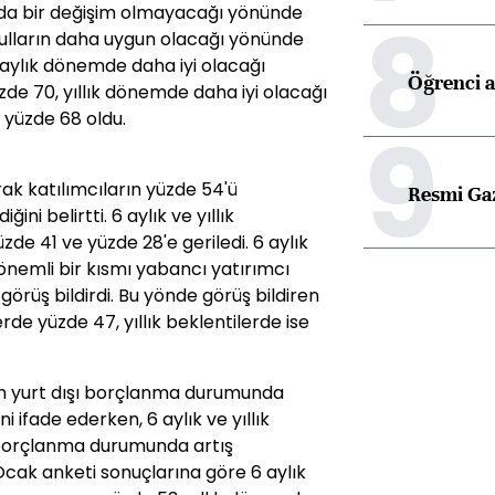
8
arda bir değişim olmayacağı yönünde
şulların daha uygun olacağı yönünde
6 aylık dönemde daha iyi olacağı
Öğrenci a
zde 70, yıllık dönemde daha iyi olacağı
 yüzde 68 oldu.
9
rak katılımcıların yüzde 54'ü
Resmi Ga
i belirtti. 6 aylık ve yıllık
zde 41 ve yüzde 28'e geriledi. 6 aylık
n önemli bir kısmı yabancı yatırımcı
örüş bildirdi. Bu yönde görüş bildiren
erde yüzde 47, yıllık beklentilerde ise
min yurt dışı borçlanma durumunda
ifade ederken, 6 aylık ve yıllık
borçlanma durumunda artış
Ocak anketi sonuçlarına göre 6 aylık