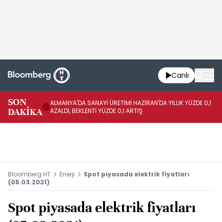
Canlı
SON
ALMANYA'DA SANAYİ ÜRETİMİ HAZİRAN'DA YILLIK YÜZDE 0,1
AL
DAKİKA
AZALDI, BEKLENTİ YÜZDE 0,1 ARTIŞ
AR
Bloomberg HT
Enerji
Spot piyasada elektrik fiyatları
(05.03.2021)
Spot piyasada elektrik fiyatları