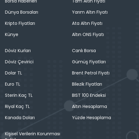
Borsa Haberleri
Tam Altın Fiyatı
Dünya Borsaları
Yarım Altın Fiyatı
Kripto Fiyatları
Ata Altın Fiyatı
Künye
Altın ONS Fiyatı
Döviz Kurları
Canlı Borsa
Döviz Çevirici
Gümüş Fiyatları
Dolar TL
Brent Petrol Fiyatı
Euro TL
Bilezik Fiyatları
Sterin Kaç TL
BIST 100 Endeksi
Riyal Kaç TL
Altın Hesaplama
Kanada Doları
Yüzde Hesaplama
Kişisel Verilerin Korunması