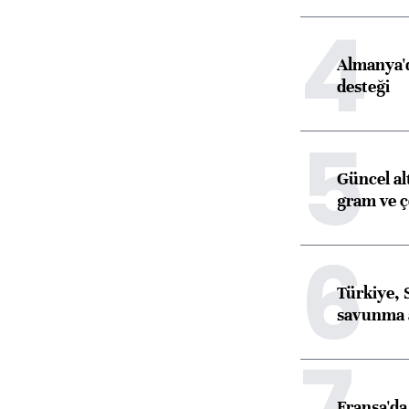
4
Almanya'd
desteği
5
Güncel al
gram ve ç
6
Türkiye, 
savunma 
7
Fransa'da 