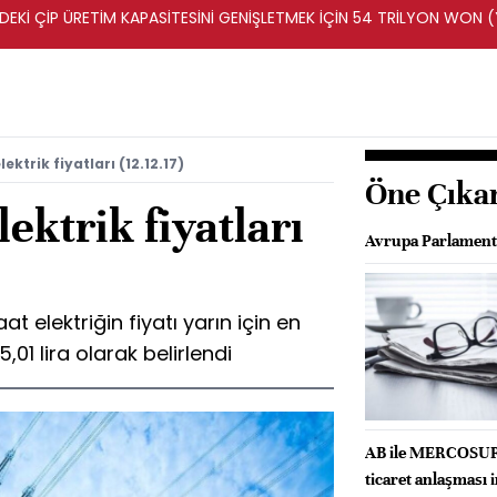
DEKİ ÇİP ÜRETİM KAPASİTESİNİ GENİŞLETMEK İÇİN 54 TRİLYON WON 
ktrik fiyatları (12.12.17)
Öne Çıka
ektrik fiyatları
Avrupa Parlament
 elektriğin fiyatı yarın için en
,01 lira olarak belirlendi
AB ile MERCOSUR a
ticaret anlaşması 