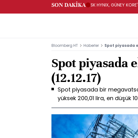
SON DAKİKA
SK HYNIX, GÜNEY KORE'
YATIRIM YAPACAK- BN
Bloomberg HT
Haberler
Spot piyasada ele
Spot piyasada el
(12.12.17)
Spot piyasada bir megavatsaat
yüksek 200,01 lira, en düşük 105