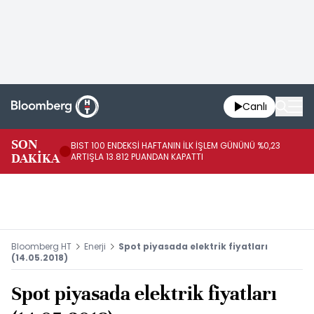
Canlı
CU
SON
BIST 100 ENDEKSİ HAFTANIN İLK İŞLEM GÜNÜNÜ %0,23
GÜ
DAKİKA
ARTIŞLA 13.812 PUANDAN KAPATTI
OL
HE
Bloomberg HT
Enerji
Spot piyasada elektrik fiyatları
(14.05.2018)
Spot piyasada elektrik fiyatları