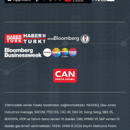
Sitemizdeki veriler Foreks tarafından sağlanmaktadır. NASDAQ, Dow Jones
Industrial Average, SHCOM, FTSE 100, CAC 40, DAX 30, Hang Seng, IBEX 35,
BOVESPA, VİOP ve Tahvil-bono verileri 15 dakika; CME, NYMEX VE S&P verileri 10
dakika gecikmeli verilmektedir. YASAL UYARI © 2026 Kayıtlı Elektronik Posta