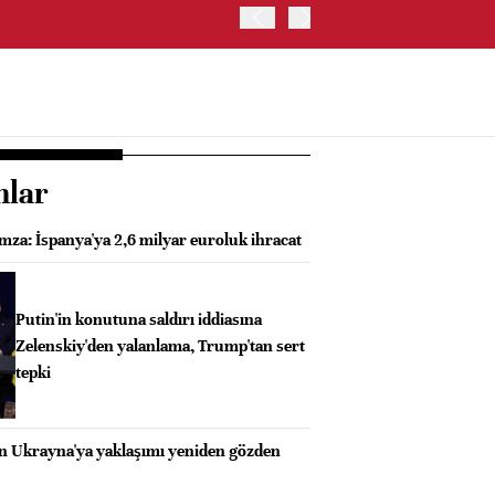
İRAN VE UMMAN, HÜRMÜZ 
OLUŞTURMAYI PLANLIYOR
nlar
mza: İspanya'ya 2,6 milyar euroluk ihracat
Putin'in konutuna saldırı iddiasına
Zelenskiy'den yalanlama, Trump'tan sert
tepki
n Ukrayna'ya yaklaşımı yeniden gözden