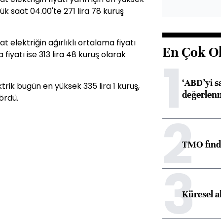
şük saat 04.00'te 271 lira 78 kuruş
elektriğin ağırlıklı ortalama fiyatı
En Çok O
 fiyatı ise 313 lira 48 kuruş olarak
1
‘ABD’yi s
rik bugün en yüksek 335 lira 1 kuruş,
değerlen
ördü.
2
TMO fındık
3
Küresel a