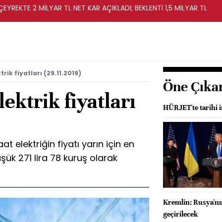
EYREKTE 2 MİLYAR TL NET KAR AÇIKLADI; BEKLENTİ 1,5 MİLYAR TL
rik fiyatları (29.11.2019)
Öne Çıka
ektrik fiyatları
HÜRJET'te tarihi i
 elektriğin fiyatı yarın için en
üşük 271 lira 78 kuruş olarak
Kremlin: Rusya'nı
geçirilecek