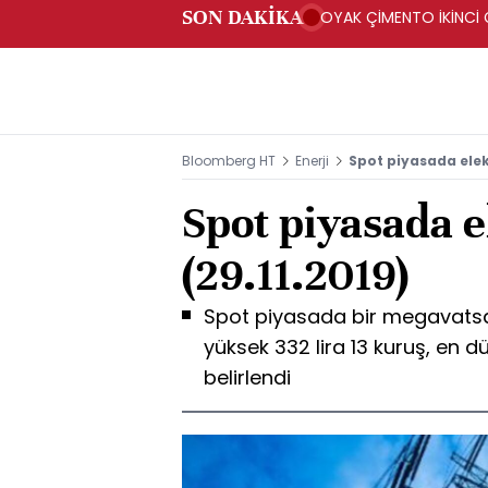
SON DAKİKA
OYAK ÇİMENTO İKİNCİ Ç
Bloomberg HT
Enerji
Spot piyasada elekt
Spot piyasada el
(29.11.2019)
Spot piyasada bir megavatsaat
yüksek 332 lira 13 kuruş, en d
belirlendi