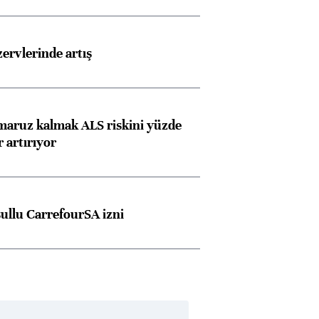
rvlerinde artış
 maruz kalmak ALS riskini yüzde
 artırıyor
şullu CarrefourSA izni