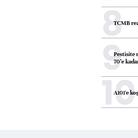
8
TCMB reze
9
Pestisite
70’e kadar
10
A101'e ko