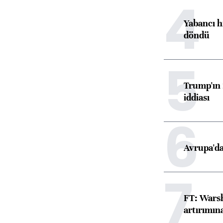
4
Yabancı h
döndü
5
Trump'ın 
iddiası
6
Avrupa'da
7
FT: Warsh
artırımın