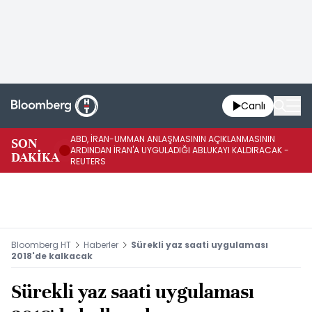
Canlı
ABD, İRAN-UMMAN ANLAŞMASININ AÇIKLANMASININ
AB
SON
ARDINDAN İRAN'A UYGULADIĞI ABLUKAYI KALDIRACAK -
GE
DAKİKA
REUTERS
UY
Bloomberg HT
Haberler
Sürekli yaz saati uygulaması
2018'de kalkacak
Sürekli yaz saati uygulaması