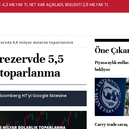
4,3 MİLYAR TL NET KAR AÇIKLADI, BEKLENTİ 2,9 MİLYAR TL
zervde 5,5 milyar dolarlık toparlanma
Öne Çıka
rezervde 5,5
Piyasa aylık enfla
k toparlanma
bekliyor
loomberg HT'yi Google listesine
Carry trade savaş s