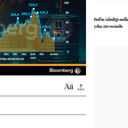
Fed'in izlediği enf
yılın zirvesinde