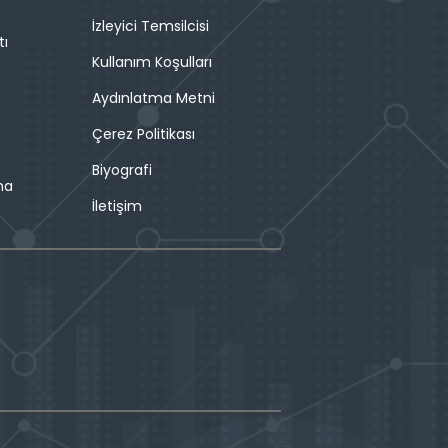
İzleyici Temsilcisi
tı
Kullanım Koşulları
Aydınlatma Metni
Çerez Politikası
Biyografi
ma
İletişim