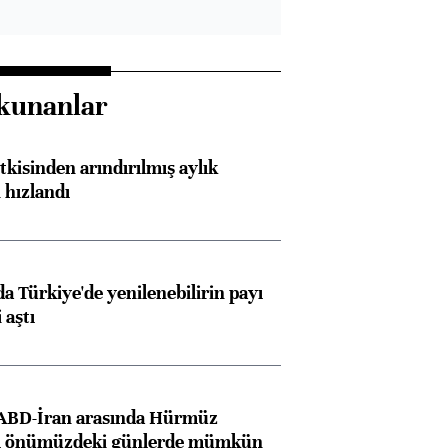
Almanya, Commerzbank
Ba
kunanlar
konusunda Unicredit ile
me
görüşmelere hazırlanıyor
kisinden arındırılmış aylık
 hızlandı
ngıçları
 Türkiye'de yenilenebilirin payı
 aştı
 ABD-İran arasında Hürmüz
ı önümüzdeki günlerde mümkün