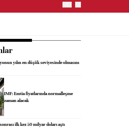
ABD'DE S&P 500 ENDEKSİNİ
nlar
syonun yılın en düşük seviyesinde olmasını
IMF: Emtia fiyatlarında normalleşme
zaman alacak
onrası ilk kez 50 milyar doları aştı