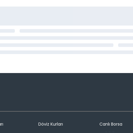
rı
Döviz Kurları
Canlı Borsa