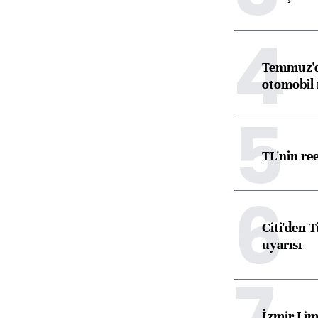
4
Temmuz'da
otomobil 
5
TL'nin re
6
Citi'den 
uyarısı
7
İzmir Lim