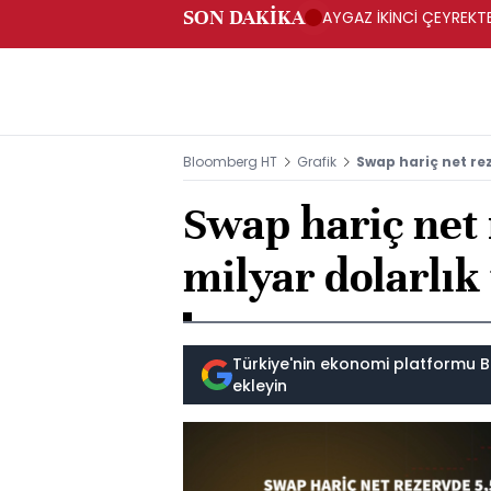
SON DAKİKA
AYGAZ İKİNCİ ÇEYREKTE 
Bloomberg HT
Grafik
Swap hariç net re
Swap hariç net 
milyar dolarlı
Türkiye'nin ekonomi platformu B
ekleyin