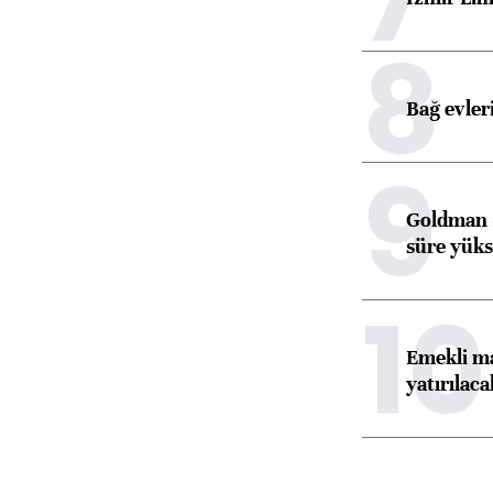
8
Bağ evleri
9
Goldman S
süre yüks
10
Emekli ma
yatırılaca