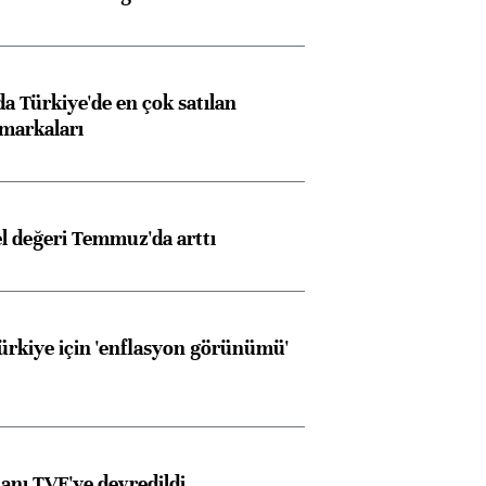
 Türkiye'de en çok satılan
markaları
el değeri Temmuz'da arttı
Türkiye için 'enflasyon görünümü'
anı TVF'ye devredildi