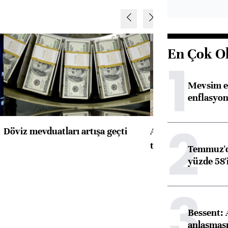
En Çok O
1
Mevsim et
enflasyon
2
Döviz mevduatları artışa geçti
ABD'de konut başla
toparlandı
Temmuz'da
yüzde 58'i
3
Bessent:
anlaşmas