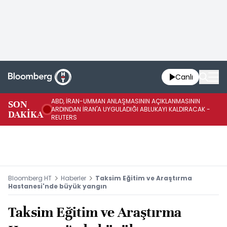
Canlı
ABD, İRAN-UMMAN ANLAŞMASININ AÇIKLANMASININ
AB
SON
ARDINDAN İRAN'A UYGULADIĞI ABLUKAYI KALDIRACAK -
GE
DAKİKA
REUTERS
UY
Bloomberg HT
Haberler
Taksim Eğitim ve Araştırma
Hastanesi'nde büyük yangın
Taksim Eğitim ve Araştırma