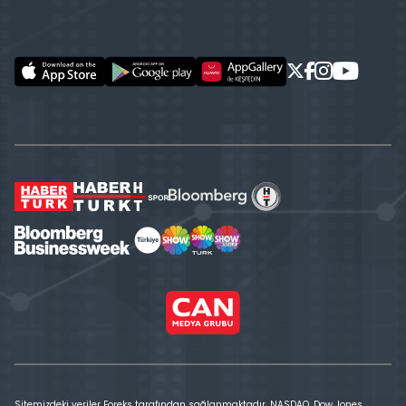
Sitemizdeki veriler Foreks tarafından sağlanmaktadır. NASDAQ, Dow Jones