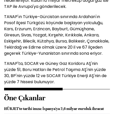
hedefleniyor. Kalan 10 milyar metreküp doğal gaz ise
TAP ile Avrupa'ya gönderilecek.
TANAP'ın Türkiye-Gürcistan sınırında Ardahan'ın
Posof ilçesi Türkgözü köyünde başlayan yolculuğu,
Kars, Erzurum, Erzincan, Bayburt, Gümüşhane,
Giresun, Sivas, Yozgat, Kırşehir, Kırıkkale, Ankara,
Eskişehir, Bilecik, Kütahya, Bursa, Balıkesir, Çanakkale,
Tekirdağ ve Edirne olmak üzere 20 il ve 67 ilçeden
geçerek Türkiye-Yunanistan sınırında sona eriyor.
TANAP'ta, SOCAR ve Güney Gaz Koridoru AŞ'nin
yüzde 51, Boru Hatları ile Petrol Taşıma AŞ'nin yüzde
30, BP'nin yüzde 12 ve SOCAR Türkiye Enerji AŞ'nin de
yüzde 7 hissesi bulunuyor.
Öne Çıkanlar
HÜRJET'te tarihi imza: İspanya'ya 2,6 milyar euroluk ihracat