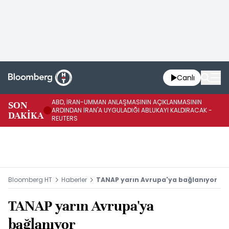
Canlı
ABD, İRAN-UMMAN ANLAŞMASININ AÇIKLANMASININ
AB
SON
ARDINDAN İRAN'A UYGULADIĞI ABLUKAYI KALDIRACAK -
GE
DAKİKA
REUTERS
UY
Bloomberg HT
Haberler
TANAP yarın Avrupa'ya bağlanıyor
TANAP yarın Avrupa'ya
bağlanıyor