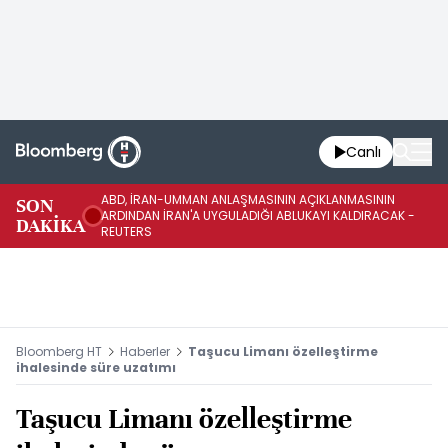
Canlı
ABD, İRAN-UMMAN ANLAŞMASININ AÇIKLANMASININ
AB
SON
ARDINDAN İRAN'A UYGULADIĞI ABLUKAYI KALDIRACAK -
GE
DAKİKA
REUTERS
UY
Bloomberg HT
Haberler
Taşucu Limanı özelleştirme
ihalesinde süre uzatımı
Taşucu Limanı özelleştirme