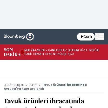
Canlı
SON
MEKSİKA MERKEZ BANKASI FAİZ ORANINI YÜZDE 6,50'DE
OY
DAKİKA
SABİT BIRAKTI; BEKLENTİ YÜZDE 6,50
AÇ
Bloomberg HT
Tarım
Tavuk ürünleri ihracatında
Avrupa'ya kapı aralandı
Tavuk ürünleri ihracatında