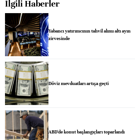
İlgili Haberler
Yabancı yatırımcının tahvil alımı altı ayın
zirvesinde
Döviz mevduatları artışa geçti
ABD'de konut başlangıçları toparlandı