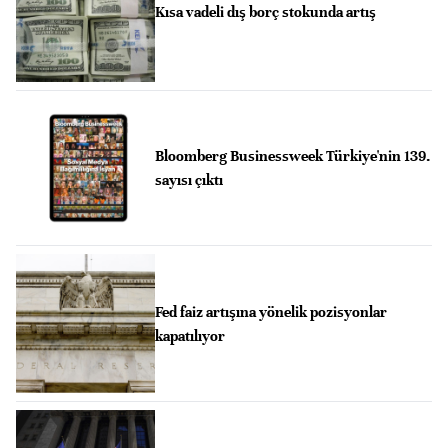
Kısa vadeli dış borç stokunda artış
Bloomberg Businessweek Türkiye'nin 139.
sayısı çıktı
Fed faiz artışına yönelik pozisyonlar
kapatılıyor