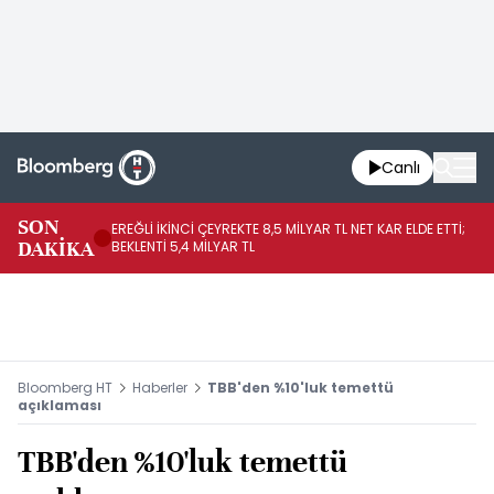
Canlı
SON
EREĞLİ İKİNCİ ÇEYREKTE 8,5 MİLYAR TL NET KAR ELDE ETTİ;
BO
DAKİKA
BEKLENTİ 5,4 MİLYAR TL
YÜ
Bloomberg HT
Haberler
TBB'den %10'luk temettü
açıklaması
TBB'den %10'luk temettü