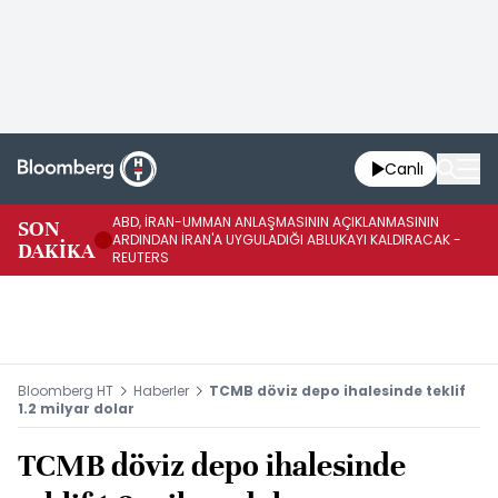
Canlı
ABD, İRAN-UMMAN ANLAŞMASININ AÇIKLANMASININ
AB
SON
ARDINDAN İRAN'A UYGULADIĞI ABLUKAYI KALDIRACAK -
GE
DAKİKA
REUTERS
UY
Bloomberg HT
Haberler
TCMB döviz depo ihalesinde teklif
1.2 milyar dolar
TCMB döviz depo ihalesinde