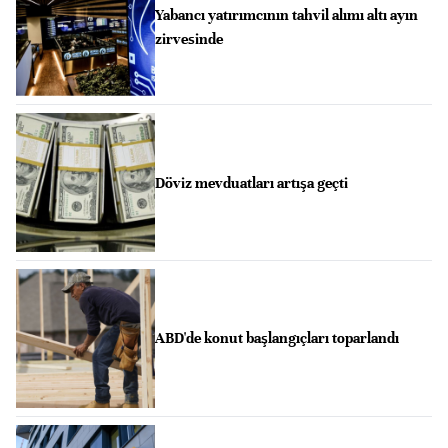
Yabancı yatırımcının tahvil alımı altı ayın
zirvesinde
Döviz mevduatları artışa geçti
ABD'de konut başlangıçları toparlandı