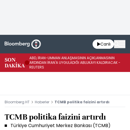
Canlı
ABD, İRAN-UMMAN ANLAŞMASININ AÇIKLANMASININ
AB
SON
ARDINDAN İRAN'A UYGULADIĞI ABLUKAYI KALDIRACAK -
GE
DAKİKA
REUTERS
UY
Bloomberg HT
Haberler
TCMB politika faizini artırdı
TCMB politika faizini artırdı
Türkiye Cumhuriyet Merkez Bankası (TCMB)