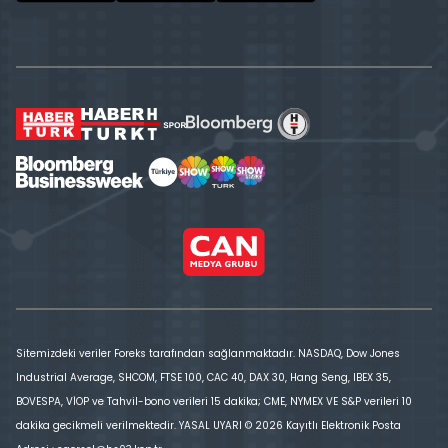
Sitemizdeki veriler Foreks tarafından sağlanmaktadır. NASDAQ, Dow Jones
Industrial Average, SHCOM, FTSE 100, CAC 40, DAX 30, Hang Seng, IBEX 35,
BOVESPA, VİOP ve Tahvil-bono verileri 15 dakika; CME, NYMEX VE S&P verileri 10
dakika gecikmeli verilmektedir. YASAL UYARI © 2026 Kayıtlı Elektronik Posta