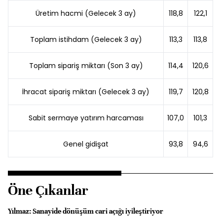
Üretim hacmi (Gelecek 3 ay)
118,8
122,1
Toplam istihdam (Gelecek 3 ay)
113,3
113,8
Toplam sipariş miktarı (Son 3 ay)
114,4
120,6
İhracat sipariş miktarı (Gelecek 3 ay)
119,7
120,8
Sabit sermaye yatırım harcaması
107,0
101,3
Genel gidişat
93,8
94,6
Öne Çıkanlar
Yılmaz: Sanayide dönüşüm cari açığı iyileştiriyor