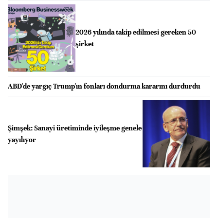
2026 yılında takip edilmesi gereken 50
şirket
ABD'de yargıç Trump'ın fonları dondurma kararını durdurdu
Şimşek: Sanayi üretiminde iyileşme genele
yayılıyor