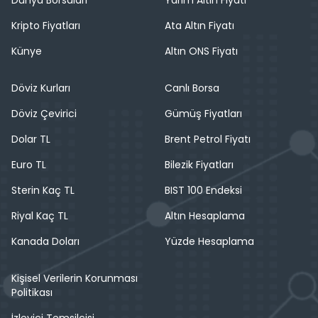
Dünya Borsaları
Yarım Altın Fiyatı
Kripto Fiyatları
Ata Altın Fiyatı
Künye
Altın ONS Fiyatı
Döviz Kurları
Canlı Borsa
Döviz Çevirici
Gümüş Fiyatları
Dolar TL
Brent Petrol Fiyatı
Euro TL
Bilezik Fiyatları
Sterin Kaç TL
BIST 100 Endeksi
Riyal Kaç TL
Altın Hesaplama
Kanada Doları
Yüzde Hesaplama
Kişisel Verilerin Korunması
Politikası