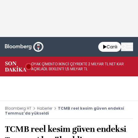
Canlı
İR
SON
OYAK ÇİMENTO İKİNCİ ÇEYREKTE 2 MİLYAR TL NET KAR
YÖ
DAKİKA
AÇIKLADI; BEKLENTİ 1,5 MİLYAR TL
OL
Bloomberg HT
Haberler
TCMB reel kesim güven endeksi
Temmuz'da yükseldi
TCMB reel kesim güven endeksi