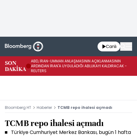
Canlı
ABD, İRAN-UMMAN ANLAŞMASININ AÇIKLANMASININ
AB
SON
ARDINDAN İRAN'A UYGULADIĞI ABLUKAYI KALDIRACAK -
GE
DAKİKA
REUTERS
UY
Bloomberg HT
Haberler
TCMB repo ihalesi açmadı
TCMB repo ihalesi açmadı
Türkiye Cumhuriyet Merkez Bankası, bugün 1 hafta