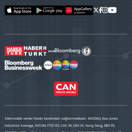
Sitemizdeki veriler Foreks tarafından sağlanmaktadır. NASDAQ, Dow Jones
Industrial Average, SHCOM, FTSE 100, CAC 40, DAX 30, Hang Seng, IBEX 35,