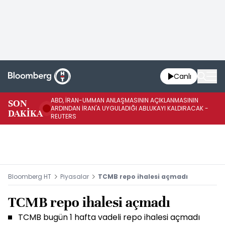
Canlı
ABD, İRAN-UMMAN ANLAŞMASININ AÇIKLANMASININ
AB
SON
ARDINDAN İRAN'A UYGULADIĞI ABLUKAYI KALDIRACAK -
GE
DAKİKA
REUTERS
UY
Bloomberg HT
Piyasalar
TCMB repo ihalesi açmadı
TCMB repo ihalesi açmadı
TCMB bugün 1 hafta vadeli repo ihalesi açmadı