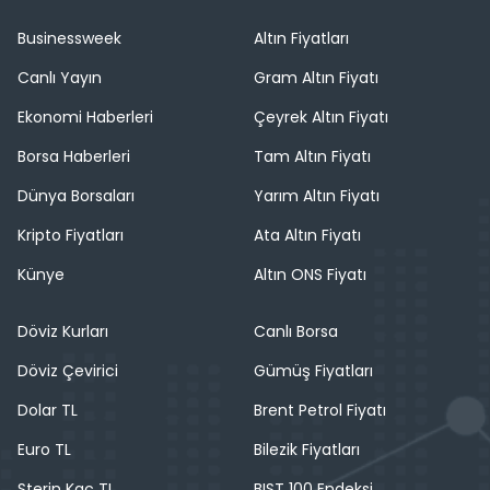
Businessweek
Altın Fiyatları
Canlı Yayın
Gram Altın Fiyatı
Ekonomi Haberleri
Çeyrek Altın Fiyatı
Borsa Haberleri
Tam Altın Fiyatı
Dünya Borsaları
Yarım Altın Fiyatı
Kripto Fiyatları
Ata Altın Fiyatı
Künye
Altın ONS Fiyatı
Döviz Kurları
Canlı Borsa
Döviz Çevirici
Gümüş Fiyatları
Dolar TL
Brent Petrol Fiyatı
Euro TL
Bilezik Fiyatları
Sterin Kaç TL
BIST 100 Endeksi