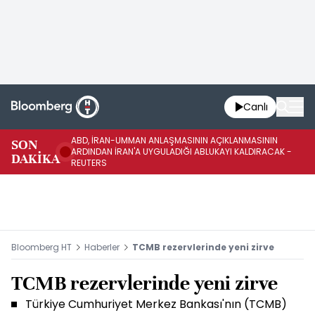
Canlı
ABD, İRAN-UMMAN ANLAŞMASININ AÇIKLANMASININ
AB
SON
ARDINDAN İRAN'A UYGULADIĞI ABLUKAYI KALDIRACAK -
GE
DAKİKA
REUTERS
UY
Bloomberg HT
Haberler
TCMB rezervlerinde yeni zirve
TCMB rezervlerinde yeni zirve
Türkiye Cumhuriyet Merkez Bankası'nın (TCMB)