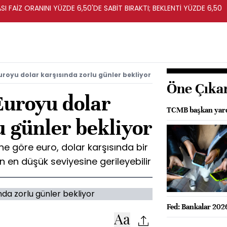
I FAİZ ORANINI YÜZDE 6,50'DE SABİT BIRAKTI; BEKLENTİ YÜZDE 6,50
uroyu dolar karşısında zorlu günler bekliyor
Öne Çıka
Euroyu dolar
TCMB başkan yardı
u günler bekliyor
ine göre euro, dolar karşısında bir
n en düşük seviyesine gerileyebilir
Fed: Bankalar 2026