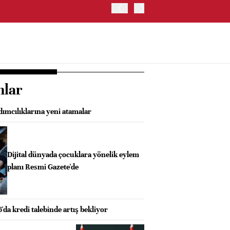
OYAK ÇİMENTO İKİNCİ ÇEY
nlar
mcılıklarına yeni atamalar
Dijital dünyada çocuklara yönelik eylem
planı Resmi Gazete'de
'da kredi talebinde artış bekliyor