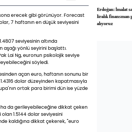
Erdoğan: İmalat s
 sona erecek gibi görünüyor. Forecast
liralık finansman 
olar, 7 haftanın en düşük seviyesini
alıyoruz
1.4807 seviyesinin altında
aşağı yönlü seyirini başlattı.
ak Lai Ng, euronun psikolojik seviye
leyebileceğini söyledi.
yesinden açan euro, haftanın sonunu bir
, 1.4316 dolar düzeyinden kapatmasıyla
vrupa'nın ortak para birimi dün ise yüzde
a da gerileyebileceğine dikkat çeken
olan 1.5144 dolar seviyesini
de kaldığına dikkat çekerek, "euro