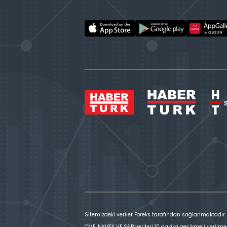
Sitemizdeki veriler Foreks tarafından sağlanmaktadır.
CME, NYMEX VE S&P verileri 10 dakika gecikmeli verilme