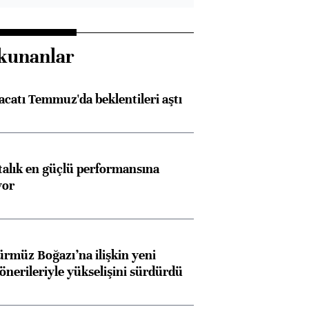
kunanlar
racatı Temmuz'da beklentileri aştı
ftalık en güçlü performansına
yor
ürmüz Boğazı’na ilişkin yeni
 önerileriyle yükselişini sürdürdü