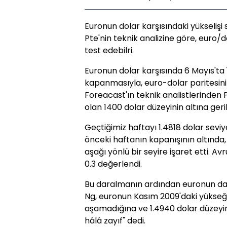
Euronun dolar karşısındaki yükselişi
Pte'nin teknik analizine göre, euro/d
test edebilri.
Euronun dolar karşısında 6 Mayıs'ta 
kapanmasıyla, euro-dolar paritesinin 
Foreacast'ın teknik analistlerinden P
olan 1400 dolar düzeyinin altına geri
Geçtiğimiz haftayı 1.4818 dolar sevi
önceki haftanın kapanışının altında
aşağı yönlü bir seyire işaret etti. A
0.3 değerlendi.
Bu daralmanın ardından euronun dah
Ng, euronun Kasım 2009'daki yükseği 
aşamadığına ve 1.4940 dolar düzeyin
hâlâ zayıf" dedi.