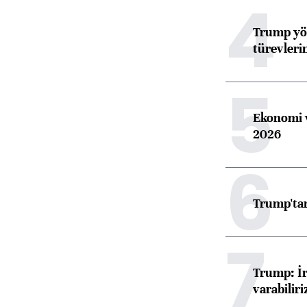
4
Trump yön
türevleri
5
Ekonomi v
2026
6
Trump'tan
7
Trump: İr
varabiliri