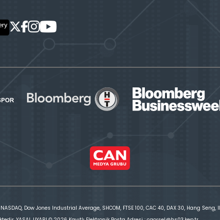
 NASDAQ, Dow Jones Industrial Average, SHCOM, FTSE 100, CAC 40, DAX 30, Hang Seng, IBE
ktedir. YASAL UYARI © 2026 Kayıtlı Elektronik Posta Adresi : cgorsel@hs03.kep.tr