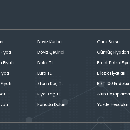
rı
Döviz Kurları
Canlı Borsa
Fiyatı
Döviz Çevirici
Gümüş Fiyatları
n Fiyatı
Dolar TL
Brent Petrol Fiya
iyatı
Euro TL
Bilezik Fiyatları
 Fiyatı
Sterin Kaç TL
BIST 100 Endeksi
yatı
Riyal Kaç TL
Altın Hesaplama
iyatı
Kanada Doları
Yüzde Hesapla