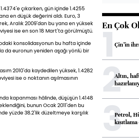
1.4374'e çıkarken, gün içinde 1.4255
na en düşük değerini aldı. Euro, 3
rek, Aralık 2009'dan bu yana en yüksek
En Çok O
1
viyesi ise en son 18 Mart'ta görülmüştü.
rodaki konsolidasyonun bu hafta içinde
Çin’in ih
a da euronun yeniden aşağı yönlü bir
2
asım 2010'da kaydedilen yüksek, 1.4282
Altın, ha
eviyesi ise o noktanın aşılmasının
hazırlanı
tında kapanması hâlinde, düşüşün 1.4148
3
eklendiğini, bunun Ocak 2011'den bu
inde yüzde 38.2'lik düzeltmeye karşılık
Petrol, H
kısıtlama