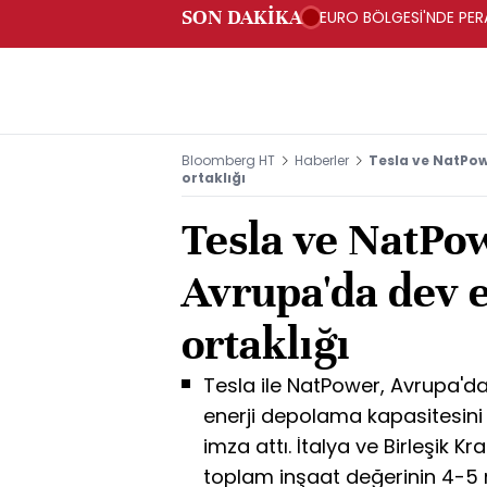
SON DAKİKA
EURO BÖLGESİ'NDE PERA
ARTIŞ
Bloomberg HT
Haberler
Tesla ve NatPo
ortaklığı
Tesla ve NatPo
Avrupa'da dev 
ortaklığı
Tesla ile NatPower, Avrupa'd
enerji depolama kapasitesini
imza attı. İtalya ve Birleşik Kr
toplam inşaat değerinin 4-5 mi