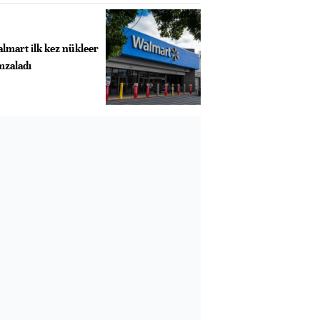
lmart ilk kez nükleer
mzaladı