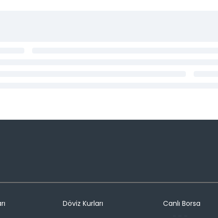
rı
Döviz Kurları
Canlı Borsa