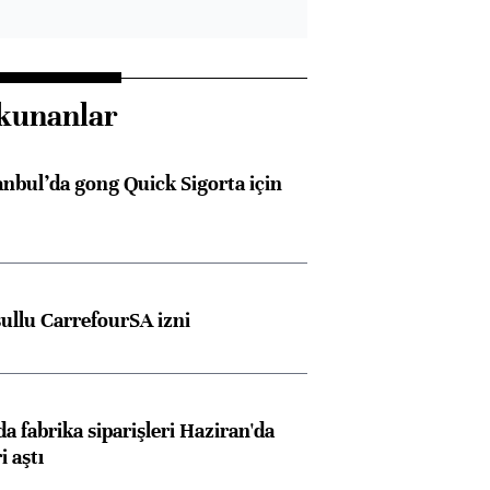
kunanlar
anbul’da gong Quick Sigorta için
şullu CarrefourSA izni
a fabrika siparişleri Haziran'da
i aştı