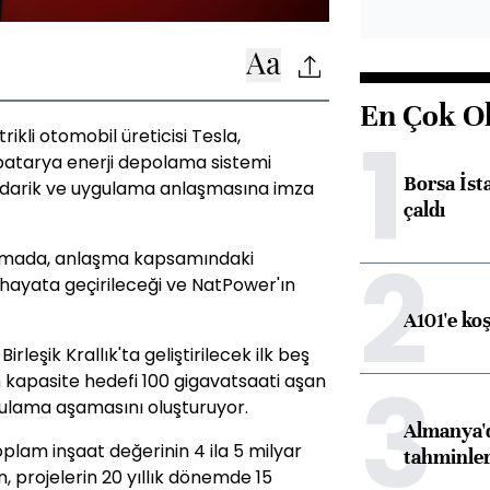
En Çok O
1
trikli otomobil üreticisi Tesla,
batarya enerji depolama sistemi
Borsa İst
 tedarik ve uygulama anlaşmasına imza
çaldı
2
lamada, anlaşma kapsamındaki
ta hayata geçirileceği ve NatPower'ın
A101'e ko
leşik Krallık'ta geliştirilecek ilk beş
3
m kapasite hedefi 100 gigavatsaati aşan
gulama aşamasını oluşturuyor.
Almanya'd
lam inşaat değerinin 4 ila 5 milyar
tahminler
, projelerin 20 yıllık dönemde 15