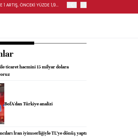
 1 ARTIŞ, ÖNCEKİ YÜZDE 1,9
EURO BÖLGESİ'NDE PERAKE
0,4 ARTIŞ
nlar
le ticaret hacmini 15 milyar dolara
yoruz
BofA'dan Türkiye analizi
mcıları İran iyimserliğiyle TL’ye dönüş yaptı