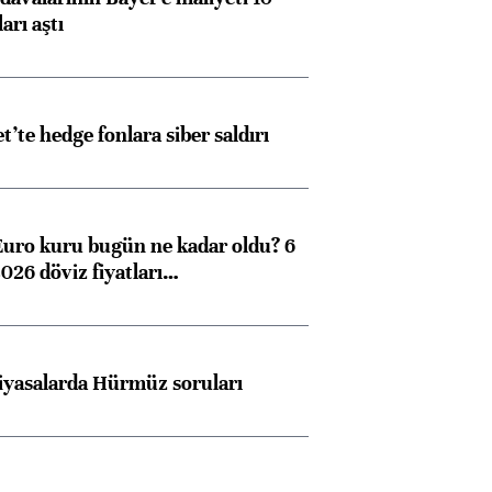
Almanya, Commerzbank
Ba
arı aştı
konusunda Unicredit ile
me
görüşmelere hazırlanıyor
et’te hedge fonlara siber saldırı
ngıçları
Euro kuru bugün ne kadar oldu? 6
026 döviz fiyatları…
iyasalarda Hürmüz soruları