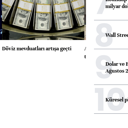
7
milyar dol
8
Wall Stre
Döviz mevduatları artışa geçti
ABD'de konut başla
9
toparlandı
Dolar ve 
Ağustos 2
10
Küresel p