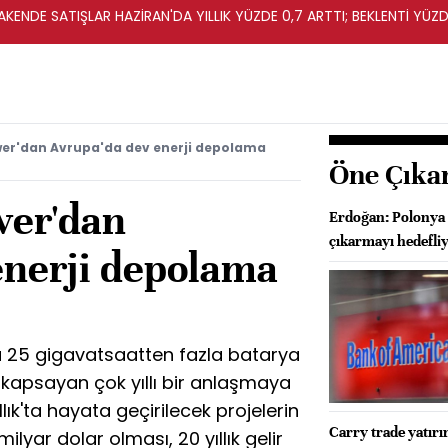
KENDE SATIŞLAR HAZİRAN'DA YILLIK YÜZDE 0,7 ARTTI; BEKLENTİ YÜZDE
wer'dan Avrupa'da dev enerji depolama
Öne Çıka
wer'dan
Erdoğan: Polonya i
çıkarmayı hedefli
enerji depolama
a 25 gigavatsaatten fazla batarya
 kapsayan çok yıllı bir anlaşmaya
allık'ta hayata geçirilecek projelerin
Carry trade yatırı
lyar dolar olması, 20 yıllık gelir