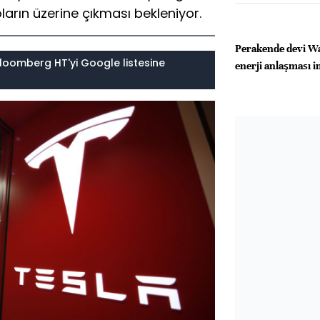
oların üzerine çıkması bekleniyor.
Perakende devi Wa
loomberg HT'yi Google listesine
enerji anlaşması i