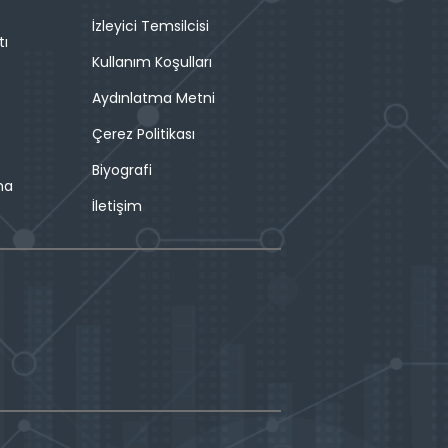
İzleyici Temsilcisi
tı
Kullanım Koşulları
Aydınlatma Metni
Çerez Politikası
Biyografi
ma
İletişim