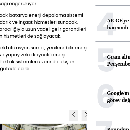
cağı öngörülüyor.
4
ck batarya enerji depolama sistemi
AR-GE'ye 
darik ve inşaat hizmetleri sunacak.
harcandı
acılığıyla uzun vadeli gelir garantileri
on hizmetleri de sağlayacak.
5
ektrifikasyon süreci, yenilenebilir enerji
 ve yapay zeka kaynaklı enerji
Gram alt
lektrik sistemleri üzerinde oluşan
Perşembe 
 ifade edildi.
6
Google'ın
görev değ
Roundup d