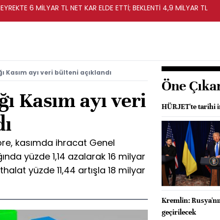
EYREKTE 6 MİLYAR TL NET KAR ELDE ETTİ; BEKLENTİ 4,9 MİLYAR TL
ı Kasım ayı veri bülteni açıklandı
Öne Çıka
ğı Kasım ayı veri
HÜRJET'te tarihi i
dı
göre, kasımda ihracat Genel
ğında yüzde 1,14 azalarak 16 milyar
thalat yüzde 11,44 artışla 18 milyar
Kremlin: Rusya'nı
geçirilecek