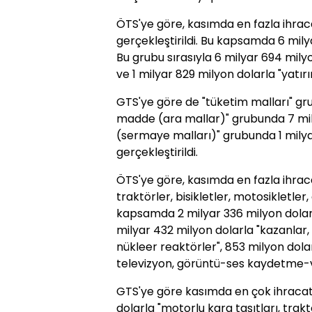
ÖTS'ye göre, kasımda en fazla ihrac
gerçekleştirildi. Bu kapsamda 6 milya
Bu grubu sırasıyla 6 milyar 694 mil
ve 1 milyar 829 milyon dolarla "yatır
GTS'ye göre de "tüketim malları" gr
madde (ara mallar)" grubunda 7 mily
(sermaye malları)" grubunda 1 milya
gerçekleştirildi.
ÖTS'ye göre, kasımda en fazla ihracat
traktörler, bisikletler, motosikletler,
kapsamda 2 milyar 336 milyon dolarlı
milyar 432 milyon dolarla "kazanlar,
nükleer reaktörler", 853 milyon dolar
televizyon, görüntü-ses kaydetme-ve
GTS'ye göre kasımda en çok ihracat y
dolarla "motorlu kara taşıtları, traktö