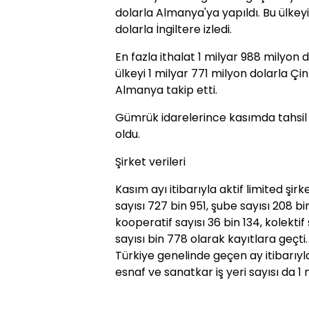
dolarla Almanya'ya yapıldı. Bu ülkey
dolarla İngiltere izledi.
En fazla ithalat 1 milyar 988 milyon d
ülkeyi 1 milyar 771 milyon dolarla Çi
Almanya takip etti.
Gümrük idarelerince kasımda tahsil ed
oldu.
Şirket verileri
Kasım ayı itibarıyla aktif limited şirk
sayısı 727 bin 951, şube sayısı 208 bi
kooperatif sayısı 36 bin 134, kolektif
sayısı bin 778 olarak kayıtlara geçti.
Türkiye genelinde geçen ay itibarıyla 
esnaf ve sanatkar iş yeri sayısı da 1