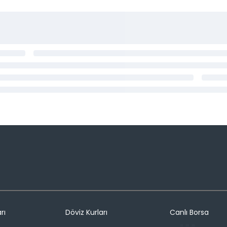
rı
Döviz Kurları
Canlı Borsa