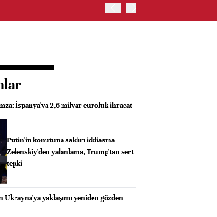
ABD HAZİNE BAKANLIĞI'NIN
nlar
mza: İspanya'ya 2,6 milyar euroluk ihracat
Putin'in konutuna saldırı iddiasına
Zelenskiy'den yalanlama, Trump'tan sert
tepki
n Ukrayna'ya yaklaşımı yeniden gözden