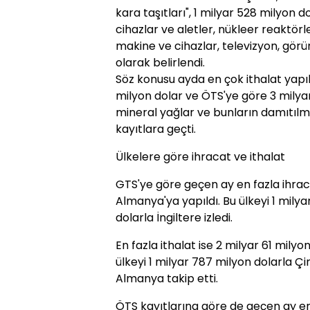
kara taşıtları", 1 milyar 528 milyon 
cihazlar ve aletler, nükleer reaktörle
makine ve cihazlar, televizyon, gö
olarak belirlendi.
Söz konusu ayda en çok ithalat yapıl
milyon dolar ve ÖTS'ye göre 3 milyar
mineral yağlar ve bunların damıtılm
kayıtlara geçti.
Ülkelere göre ihracat ve ithalat
GTS'ye göre geçen ay en fazla ihraca
Almanya'ya yapıldı. Bu ülkeyi 1 milya
dolarla İngiltere izledi.
En fazla ithalat ise 2 milyar 61 milyo
ülkeyi 1 milyar 787 milyon dolarla Çi
Almanya takip etti.
ÖTS kayıtlarına göre de geçen ay en 