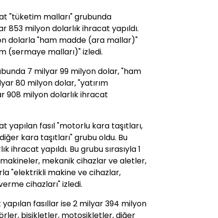
at "tüketim malları" grubunda
r 853 milyon dolarlık ihracat yapıldı.
yon dolarla "ham madde (ara mallar)"
ım (sermaye malları)" izledi.
ubunda 7 milyar 99 milyon dolar, "ham
ar 80 milyon dolar, "yatırım
r 908 milyon dolarlık ihracat
 yapılan fasıl "motorlu kara taşıtları,
 diğer kara taşıtları" grubu oldu. Bu
k ihracat yapıldı. Bu grubu sırasıyla 1
 makineler, mekanik cihazlar ve aletler,
la "elektrikli makine ve cihazlar,
rme cihazları" izledi.
apılan fasıllar ise 2 milyar 394 milyon
rler, bisikletler, motosikletler, diğer