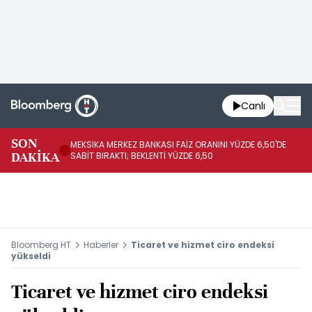
Canlı
SON
MEKSİKA MERKEZ BANKASI FAİZ ORANINI YÜZDE 6,50'DE
OY
DAKİKA
SABİT BIRAKTI; BEKLENTİ YÜZDE 6,50
AÇ
Bloomberg HT
Haberler
Ticaret ve hizmet ciro endeksi
yükseldi
Ticaret ve hizmet ciro endeksi