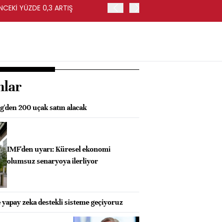
NCEKİ YÜZDE 0,3 ARTIŞ
APOLLO, EASYJET'İ HİSSE 
nlar
g'den 200 uçak satın alacak
IMF'den uyarı: Küresel ekonomi
olumsuz senaryoya ilerliyor
 yapay zeka destekli sisteme geçiyoruz