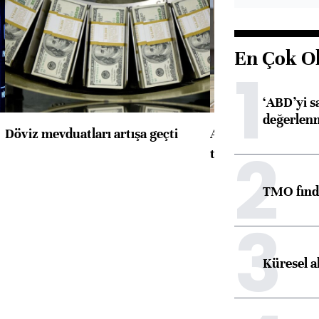
En Çok O
1
‘ABD’yi s
değerlen
Döviz mevduatları artışa geçti
ABD'de konut başla
2
toparlandı
TMO fındık
3
Küresel a