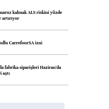
 maruz kalmak ALS riskini yüzde
 artırıyor
şullu CarrefourSA izni
a fabrika siparişleri Haziran'da
i aştı