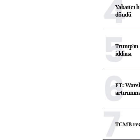
4
Yabancı h
döndü
5
Trump'ın 
iddiası
6
FT: Warsh
artırımın
7
TCMB reze