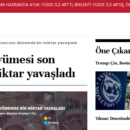
R HAZİRAN'DA AYLIK YÜZDE 0,2 ARTTI, BEKLENTİ YÜZDE 0,3 ARTIŞ, Ö
mesi son dönemde bir miktar yavaşladı
Öne Çıka
üyümesi son
Trump: Çin, Boein
ktar yavaşladı
Yılmaz: Denetimde