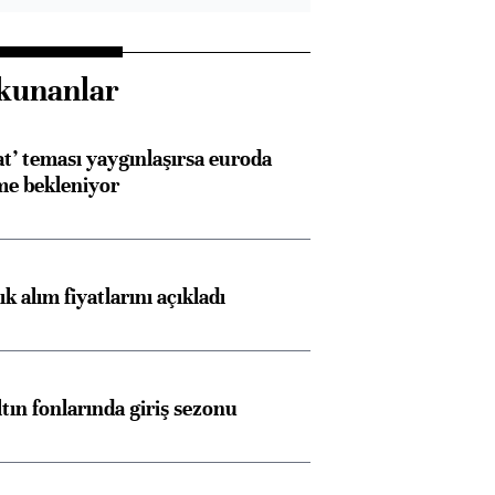
Almanya, Commerzbank
Ba
konusunda Unicredit ile
me
kunanlar
görüşmelere hazırlanıyor
at’ teması yaygınlaşırsa euroda
me bekleniyor
ngıçları
 alım fiyatlarını açıkladı
ltın fonlarında giriş sezonu