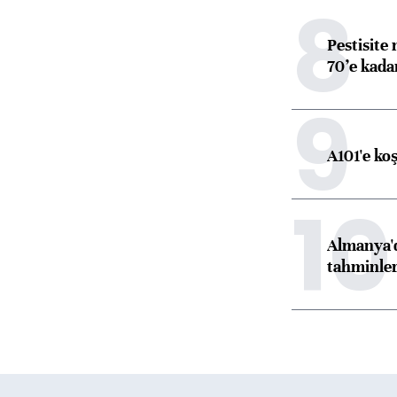
8
Pestisite
70’e kadar
9
A101'e ko
10
Almanya'd
tahminler