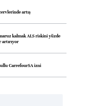
rvlerinde artış
 maruz kalmak ALS riskini yüzde
 artırıyor
şullu CarrefourSA izni