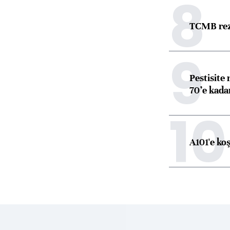
8
TCMB reze
9
Pestisite
70’e kadar
10
A101'e ko