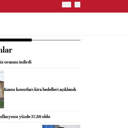
OYAK ÇİMENTO İKİNCİ ÇEY
nlar
z oranını indirdi
Kamu konutları kira bedelleri açıklandı
enflasyonu yüzde 37,68 oldu