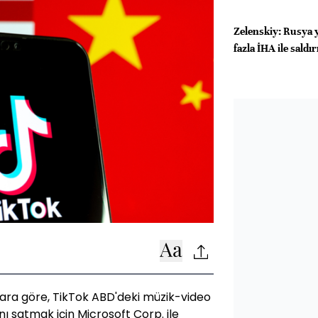
Zelenskiy: Rusya y
fazla İHA ile saldı
ara göre, TikTok ABD'deki müzik-video
 satmak için Microsoft Corp. ile