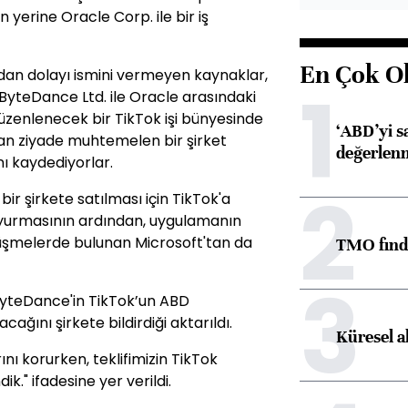
 yerine Oracle Corp. ile bir iş
En Çok O
an dolayı ismini vermeyen kaynaklar,
1
 ByteDance Ltd. ile Oracle arasındaki
enlenecek bir TikTok işi bünyesinde
‘ABD’yi s
ştan ziyade muhtemelen bir şirket
değerlen
ı kaydediyorlar.
2
ir şirkete satılması için TikTok'a
uyurmasının ardından, uygulamanın
üşmelerde bulunan Microsoft'tan da
TMO fındık
3
ByteDance'in TikTok’un ABD
ğını şirkete bildirdiği aktarıldı.
Küresel a
ını korurken, teklifimizin TikTok
ik." ifadesine yer verildi.