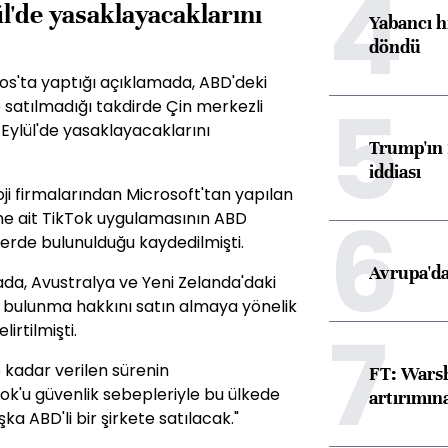
4
l'de yasaklayacaklarını
Yabancı h
döndü
s'ta yaptığı açıklamada, ABD'deki
5
 satılmadığı takdirde Çin merkezli
Eylül'de yasaklayacaklarını
Trump'ın 
iddiası
ji firmalarından Microsoft'tan yapılan
6
ne ait TikTok uygulamasının ABD
lerde bulunulduğu kaydedilmişti.
Avrupa'da
a, Avustralya ve Yeni Zelanda'daki
te bulunma hakkını satın almaya yönelik
7
rtilmişti.
e kadar verilen sürenin
FT: Warsh
tok'u güvenlik sebepleriyle bu ülkede
artırımın
 ABD'li bir şirkete satılacak."