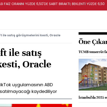
I FAİZ ORANINI YÜZDE 6,50'DE SABİT BIRAKTI; BEKLENTİ YÜZDE 6,50
 ile satış görüşmelerini kesti, Oracle
Öne Çıka
 ile satış
TCMB temerrüt fai
esti, Oracle
 TikTok uygulamasının ABD
 satılmayacağı kaydediliyor
İstanbul'da 2025 