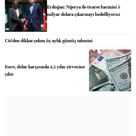
Erdoğan: Nijerya ile ticaret hacmini 5
milyar dolara çıkarmayı hedefliyoruz
Citi'den dikkat çeken üç aylık gümüş tahmini
Euro, dolar karşısında 4,5 yılın zirvesine
çıktı