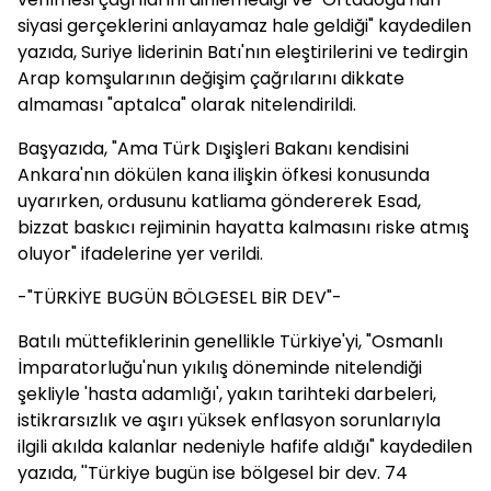
siyasi gerçeklerini anlayamaz hale geldiği" kaydedilen
yazıda, Suriye liderinin Batı'nın eleştirilerini ve tedirgin
Arap komşularının değişim çağrılarını dikkate
almaması "aptalca" olarak nitelendirildi.
Başyazıda, "Ama Türk Dışişleri Bakanı kendisini
Ankara'nın dökülen kana ilişkin öfkesi konusunda
uyarırken, ordusunu katliama göndererek Esad,
bizzat baskıcı rejiminin hayatta kalmasını riske atmış
oluyor" ifadelerine yer verildi.
-"TÜRKİYE BUGÜN BÖLGESEL BİR DEV"-
Batılı müttefiklerinin genellikle Türkiye'yi, "Osmanlı
İmparatorluğu'nun yıkılış döneminde nitelendiği
şekliyle 'hasta adamlığı', yakın tarihteki darbeleri,
istikrarsızlık ve aşırı yüksek enflasyon sorunlarıyla
ilgili akılda kalanlar nedeniyle hafife aldığı" kaydedilen
yazıda, ''Türkiye bugün ise bölgesel bir dev. 74