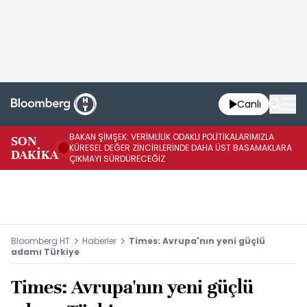
Canlı
BAKAN ŞİMŞEK: VERİMLİLİK ODAKLI POLİTİKALARIMIZLA
BA
SON
KÜRESEL DEĞER ZİNCİRLERİNDE DAHA ÜST BASAMAKLARA
VE
DAKİKA
ÇIKMAYI SÜRDÜRECEĞİZ
DÖ
Bloomberg HT
Haberler
Times: Avrupa'nın yeni güçlü
adamı Türkiye
Times: Avrupa'nın yeni güçlü