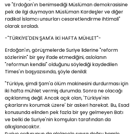
ve "Erdoğan'ın benimsediği Müslüman demokrasisine
pek de ilgi duymayan Müslüman Kardeşler ve diğer
radikal İslamcı unsurları cesaretlendirme ihtimali"
olarak sıraladı.
-"TÜRKİYE'DEN ŞAM'A İKİ HAFTA MÜHLET"-
Erdoğan'ın, görüşmelerde Suriye liderine "reform
sözlerinin" bir şey ifade etmediğini, aslolanın
"reformun kendisi" olduğunu söylediği kaydedilen
Times'ın başyazısında, şöyle denildi:
"Türkiye, şimdi Şam'a ölüm makinesini durdurması için
iki hafta mühlet vermiş durumda. Sonra ne olacağı
açıklanmış değil. Ancak açık olan, 'Türkiye'nin
çıkarlarını korumak üzere' bir askeri harekat. Bu, Esad
konusunda elinden pek fazla bir şey gelmeyen Batı
ve belki de Suriye'nin komşuları tarafından da
alkışlanacaktır.
Suriye ordusunun da alelacele sınıra doğru hamle