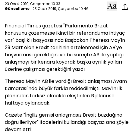
23 Ocak 2019, Çarşamba 10:33
Güncelleme :
23 Ocak 2019, Çarşamba 10:46
Financial Times gazetesi "Parlamento Brexit
konusunu çözemezse ikinci bir referanduma ihtiyaç
var" başlıklı başyazısında Başbakan Theresa May'in
29 Mart olan Brexit tarihinin ertelenmesi için AB'ye
başvurması gerektiğini ve bu süreçte AB ile yaptığı
anlaşmayı bir kenara koyarak başka ayrılık yolları
üzerine çalışması gerektiğini yazdı.
Theresa May'in AB ile vardığı Brexit anlaşması Avam
Kamarası'nda büyük farkla reddedilmişti. May'in ilk
planından farksız olmakla eleştirilen B planı ise
haftaya oylanacak.
Gazete "İngiliz gemisi anlaşmasız Brexit buzdağına
doğru ilerliyor" ifadelerini kullandığı başyazısına şöyle
devam etti: