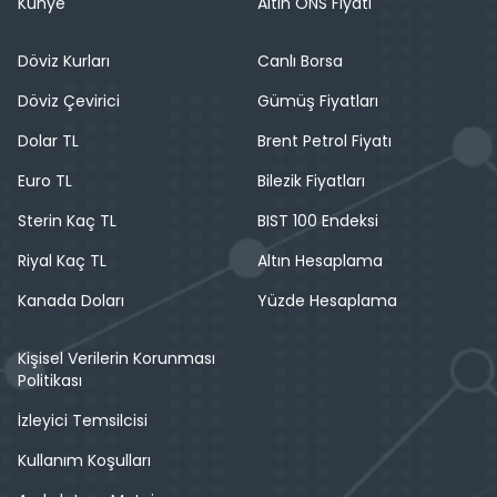
Künye
Altın ONS Fiyatı
Döviz Kurları
Canlı Borsa
Döviz Çevirici
Gümüş Fiyatları
Dolar TL
Brent Petrol Fiyatı
Euro TL
Bilezik Fiyatları
Sterin Kaç TL
BIST 100 Endeksi
Riyal Kaç TL
Altın Hesaplama
Kanada Doları
Yüzde Hesaplama
Kişisel Verilerin Korunması
Politikası
İzleyici Temsilcisi
Kullanım Koşulları