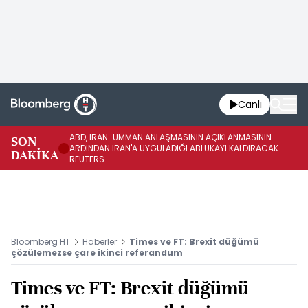
Canlı
ABD, İRAN-UMMAN ANLAŞMASININ AÇIKLANMASININ
AB
SON
ARDINDAN İRAN'A UYGULADIĞI ABLUKAYI KALDIRACAK -
GE
DAKİKA
REUTERS
UY
Bloomberg HT
Haberler
Times ve FT: Brexit düğümü
çözülemezse çare ikinci referandum
Times ve FT: Brexit düğümü