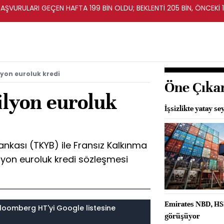
BAŞVURULARI GEÇEN HAFTA 199 BİN OLDU; BEKLENTİ 205 BİN, ÖNCEKİ 1
yon euroluk kredi
Öne Çıka
lyon euroluk
İşsizlikte yatay se
ankası (TKYB) ile Fransız Kalkınma
lyon euroluk kredi sözleşmesi
Emirates NBD, HSB
loomberg HT'yi Google listesine
görüşüyor