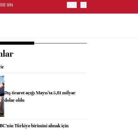
98 BİN
FED BAŞKANI WARSH, PİYA
nlar
yir
Dış ticaret açığı Mayıs'ta 5,61 milyar
dolar oldu
C’nin Türkiye birimini almak için