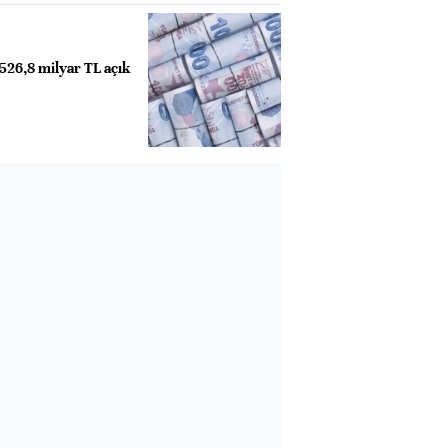
 526,8 milyar TL açık