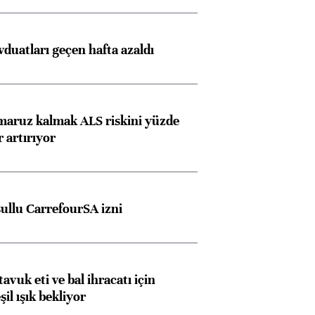
görüşmelere hazırlanıyor
duatları geçen hafta azaldı
ngıçları
 maruz kalmak ALS riskini yüzde
 artırıyor
şullu CarrefourSA izni
tavuk eti ve bal ihracatı için
il ışık bekliyor