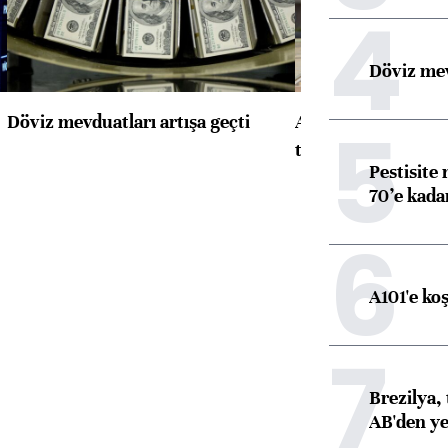
4
Döviz mev
5
Döviz mevduatları artışa geçti
ABD'de konut başla
toparlandı
Pestisite
70’e kadar
6
A101'e ko
7
Brezilya, 
AB'den yeş