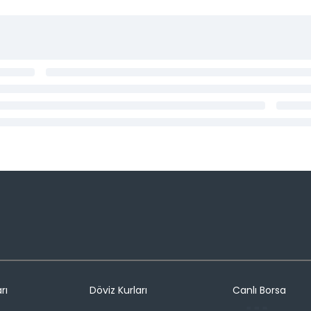
rı
Döviz Kurları
Canlı Borsa