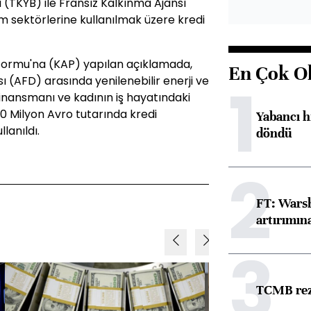
 (TKYB) ile Fransız Kalkınma Ajansı
im sektörlerine kullanılmak üzere kredi
ormu'na (KAP) yapılan açıklamada,
En Çok O
1
ı (AFD) arasında yenilenebilir enerji ve
finansmanı ve kadının iş hayatındaki
0 Milyon Avro tutarında kredi
Yabancı h
lanıldı.
döndü
2
FT: Warsh
artırımın
3
TCMB reze