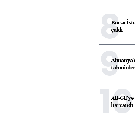
8
Borsa İst
çaldı
9
Almanya'd
tahminler
10
AR-GE'ye 
harcandı