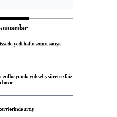
kunanlar
issede yedi hafta sonra satışa
 enflasyonda yükseliş sürerse faiz
a hazır
Almanya, Commerzbank
Ba
rvlerinde artış
konusunda Unicredit ile
me