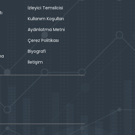
İzleyici Temsilcisi
tı
Kullanım Koşulları
Aydınlatma Metni
Çerez Politikası
Biyografi
ma
İletişim