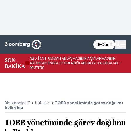
Canlı
ABD, İRAN-UMMAN ANLAŞMASININ AÇIKLANMASININ
AB
SON
ARDINDAN İRAN'A UYGULADIĞI ABLUKAYI KALDIRACAK -
GE
DAKİKA
REUTERS
UY
Bloomberg HT
Haberler
TOBB yönetiminde görev dağılımı
belli oldu
TOBB yönetiminde görev dağılımı