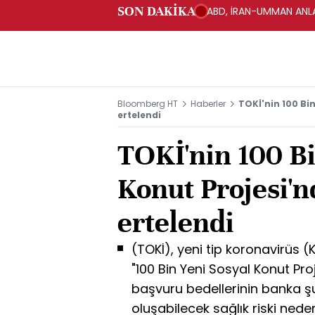
SON DAKİKA
ABD, İRAN-UMMAN ANLA
Bloomberg HT
Haberler
TOKİ'nin 100 Bi
ertelendi
TOKİ'nin 100 Bi
Konut Projesi'n
ertelendi
(TOKİ), yeni tip koronavirüs 
"100 Bin Yeni Sosyal Konut Pr
başvuru bedellerinin banka ş
oluşabilecek sağlık riski neden