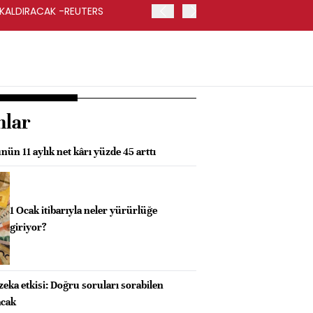
 KALDIRACAK -REUTERS
ABD DIŞİŞLERİ BAKANLIĞI
UYGULANACAK
nlar
nün 11 aylık net kârı yüzde 45 arttı
1 Ocak itibarıyla neler yürürlüğe
giriyor?
eka etkisi: Doğru soruları sorabilen
acak