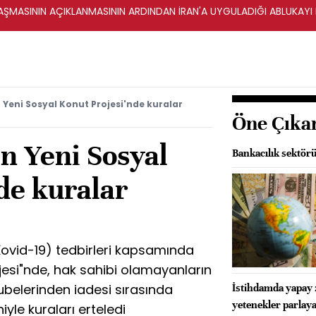
ŞMASININ AÇIKLANMASININ ARDINDAN İRAN'A UYGULADIĞI ABLUKAYI
n Yeni Sosyal Konut Projesi'nde kuralar
Öne Çıka
n Yeni Sosyal
Bankacılık sektörü
de kuralar
(Kovid-19) tedbirleri kapsamında
ojesi"nde, hak sahibi olamayanların
ubelerinden iadesi sırasında
İstihdamda yapay z
yetenekler parlay
iyle kuraları erteledi