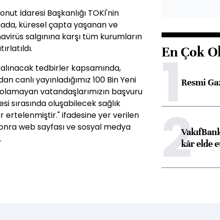
onut İdaresi Başkanlığı TOKİ'nin
mada, küresel çapta yaşanan ve
onavirüs salgınına karşı tüm kurumların
rlatıldı.
En Çok O
1
 alınacak tedbirler kapsamında,
an canlı yayınladığımız 100 Bin Yeni
Resmi Ga
i olamayan vatandaşlarımızın başvuru
si sırasında oluşabilecek sağlık
2
 ertelenmiştir." ifadesine yer verilen
 sonra web sayfası ve sosyal medya
VakıfBank
.
kâr elde e