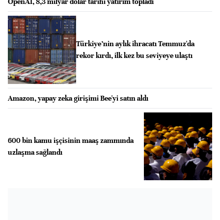
OpenAI, 8,3 milyar dolar tarihi yatırım topladı
Türkiye’nin aylık ihracatı Temmuz'da
rekor kırdı, ilk kez bu seviyeye ulaştı
Amazon, yapay zeka girişimi Bee'yi satın aldı
600 bin kamu işçisinin maaş zammında
uzlaşma sağlandı