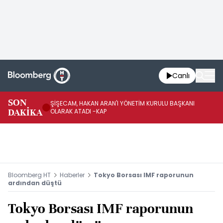
Canlı
SON
ŞİŞECAM, HAKAN ARAN'I YÖNETİM KURULU BAŞKANI
Şİ
DAKİKA
OLARAK ATADI -KAP
AĞ
Bloomberg HT
Haberler
Tokyo Borsası IMF raporunun
ardından düştü
Tokyo Borsası IMF raporunun