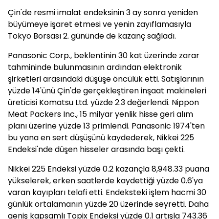
Çin'de resmi imalat endeksinin 3 ay sonra yeniden
büyümeye işaret etmesi ve yenin zayıflamasıyla
Tokyo Borsası 2. gününde de kazanç sağladı.
Panasonic Corp., beklentinin 30 kat üzerinde zarar
tahmininde bulunmasının ardından elektronik
şirketleri arasındaki düşüşe öncülük etti. Satışlarının
yüzde 14'ünü Çin'de gerçekleştiren inşaat makineleri
üreticisi Komatsu Ltd. yüzde 2.3 değerlendi. Nippon
Meat Packers Inc., 15 milyar yenlik hisse geri alım
planı üzerine yüzde 13 primlendi. Panasonic 1974'ten
bu yana en sert düşüşünü kaydederek, Nikkei 225
Endeksi'nde düşen hisseler arasında başı çekti.
Nikkei 225 Endeksi yüzde 0.2 kazançla 8,948.33 puana
yükselerek, erken saatlerde kaydettiği yüzde 0.6'ya
varan kayıpları telafi etti. Endeksteki işlem hacmi 30
günlük ortalamanın yüzde 20 üzerinde seyretti. Daha
geniş kapsamlı Topix Endeksi yüzde 0.1 artışla 743.36