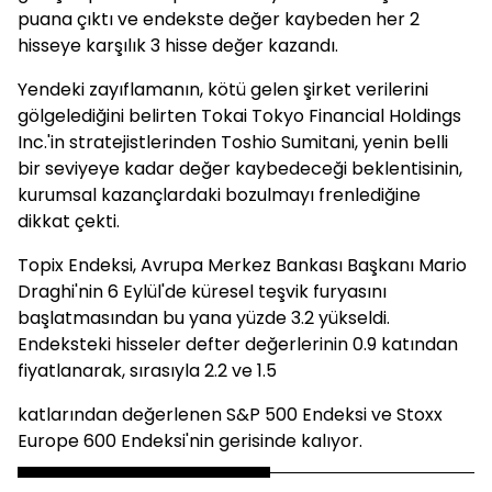
puana çıktı ve endekste değer kaybeden her 2
hisseye karşılık 3 hisse değer kazandı.
Yendeki zayıflamanın, kötü gelen şirket verilerini
gölgelediğini belirten Tokai Tokyo Financial Holdings
Inc.'in stratejistlerinden Toshio Sumitani, yenin belli
bir seviyeye kadar değer kaybedeceği beklentisinin,
kurumsal kazançlardaki bozulmayı frenlediğine
dikkat çekti.
Topix Endeksi, Avrupa Merkez Bankası Başkanı Mario
Draghi'nin 6 Eylül'de küresel teşvik furyasını
başlatmasından bu yana yüzde 3.2 yükseldi.
Endeksteki hisseler defter değerlerinin 0.9 katından
fiyatlanarak, sırasıyla 2.2 ve 1.5
katlarından değerlenen S&P 500 Endeksi ve Stoxx
Europe 600 Endeksi'nin gerisinde kalıyor.