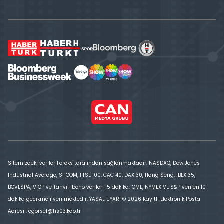
Sitemizdeki veriler Foreks tarafından sağlanmaktadır. NASDAQ, Dow Jones
Industrial Average, SHCOM, FTSE 100, CAC 40, DAX 30, Hang Seng, IBEX 35,
BOVESPA, VİOP ve Tahvil-bono verileri 15 dakika; CME, NYMEX VE S&P verileri 10
dakika gecikmeli verilmektedir. YASAL UYARI © 2026 Kayıtlı Elektronik Posta
Adresi : cgorsel@hs03.kep.tr