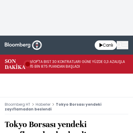
Canlı
SON
VİOP'TA BIST 30 KONTRATLARI GÜNE YÜZDE 0,3 AZALIŞLA
AL
DAKİKA
15 BİN 875 PUANDAN BAŞLADI
AZ
Bloomberg HT
Haberler
Tokyo Borsası yendeki
zayıflamadan beslendi
Tokyo Borsası yendeki