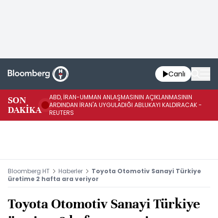
Canlı
ABD, İRAN-UMMAN ANLAŞMASININ AÇIKLANMASININ
AB
SON
ARDINDAN İRAN'A UYGULADIĞI ABLUKAYI KALDIRACAK -
GE
DAKİKA
REUTERS
UY
Bloomberg HT
Haberler
Toyota Otomotiv Sanayi Türkiye
üretime 2 hafta ara veriyor
Toyota Otomotiv Sanayi Türkiye