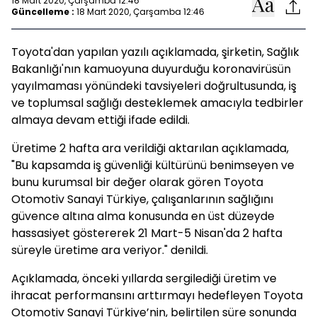
18 Mart 2020, Çarşamba 12:46
Güncelleme :
18 Mart 2020, Çarşamba 12:46
Toyota'dan yapılan yazılı açıklamada, şirketin, Sağlık
Bakanlığı'nın kamuoyuna duyurduğu koronavirüsün
yayılmaması yönündeki tavsiyeleri doğrultusunda, iş
ve toplumsal sağlığı desteklemek amacıyla tedbirler
almaya devam ettiği ifade edildi.
Üretime 2 hafta ara verildiği aktarılan açıklamada,
"Bu kapsamda iş güvenliği kültürünü benimseyen ve
bunu kurumsal bir değer olarak gören Toyota
Otomotiv Sanayi Türkiye, çalışanlarının sağlığını
güvence altına alma konusunda en üst düzeyde
hassasiyet göstererek 21 Mart-5 Nisan'da 2 hafta
süreyle üretime ara veriyor." denildi.
Açıklamada, önceki yıllarda sergilediği üretim ve
ihracat performansını arttırmayı hedefleyen Toyota
Otomotiv Sanayi Türkiye’nin, belirtilen süre sonunda