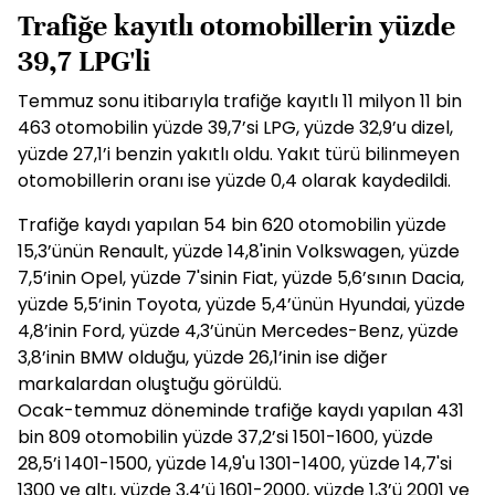
Trafiğe kayıtlı otomobillerin yüzde
39,7 LPG'li
Temmuz sonu itibarıyla trafiğe kayıtlı 11 milyon 11 bin
463 otomobilin yüzde 39,7’si LPG, yüzde 32,9’u dizel,
yüzde 27,1’i benzin yakıtlı oldu. Yakıt türü bilinmeyen
otomobillerin oranı ise yüzde 0,4 olarak kaydedildi.
Trafiğe kaydı yapılan 54 bin 620 otomobilin yüzde
15,3’ünün Renault, yüzde 14,8'inin Volkswagen, yüzde
7,5’inin Opel, yüzde 7'sinin Fiat, yüzde 5,6’sının Dacia,
yüzde 5,5’inin Toyota, yüzde 5,4’ünün Hyundai, yüzde
4,8’inin Ford, yüzde 4,3’ünün Mercedes-Benz, yüzde
3,8’inin BMW olduğu, yüzde 26,1’inin ise diğer
markalardan oluştuğu görüldü.
Ocak-temmuz döneminde trafiğe kaydı yapılan 431
bin 809 otomobilin yüzde 37,2’si 1501-1600, yüzde
28,5’i 1401-1500, yüzde 14,9'u 1301-1400, yüzde 14,7'si
1300 ve altı, yüzde 3,4’ü 1601-2000, yüzde 1,3’ü 2001 ve