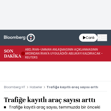
Canlı
ABD, İRAN-UMMAN ANLAŞMASININ AÇIKLANMASININ
AB
SON
ARDINDAN İRAN'A UYGULADIĞI ABLUKAYI KALDIRACAK -
GE
DAKİKA
REUTERS
UY
Bloomberg HT
Haberler
Trafiğe kayıtlı araç sayısı arttı
Trafiğe kayıtlı araç sayısı arttı
Trafiğe kayıtlı araç sayısı, temmuzda bir önceki