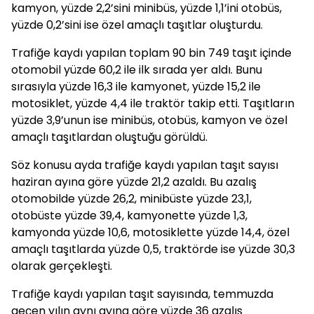
kamyon, yüzde 2,2’sini minibüs, yüzde 1,1’ini otobüs,
yüzde 0,2’sini ise özel amaçlı taşıtlar oluşturdu.
Trafiğe kaydı yapılan toplam 90 bin 749 taşıt içinde
otomobil yüzde 60,2 ile ilk sırada yer aldı. Bunu
sırasıyla yüzde 16,3 ile kamyonet, yüzde 15,2 ile
motosiklet, yüzde 4,4 ile traktör takip etti. Taşıtların
yüzde 3,9’unun ise minibüs, otobüs, kamyon ve özel
amaçlı taşıtlardan oluştuğu görüldü.
Söz konusu ayda trafiğe kaydı yapılan taşıt sayısı
haziran ayına göre yüzde 21,2 azaldı. Bu azalış
otomobilde yüzde 26,2, minibüste yüzde 23,1,
otobüste yüzde 39,4, kamyonette yüzde 1,3,
kamyonda yüzde 10,6, motosiklette yüzde 14,4, özel
amaçlı taşıtlarda yüzde 0,5, traktörde ise yüzde 30,3
olarak gerçekleşti.
Trafiğe kaydı yapılan taşıt sayısında, temmuzda
geçen yılın aynı ayına göre yüzde 36 azalış