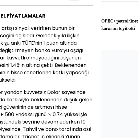
EL FİYATLAMALAR
OPEC+ petrol üret
rtışı sinyali verirken bunun bir
kararını teyit etti
ğini açıkladı. Gelecek yıla ilişkin
 şu anki TÜFE’nin 1 puan altında
 değiştirmeyen banka Euro’yu aşağı
kadar kuvvetli olmayacağını düşünen
sini 1.45’in altına çekti. Beklenenden
ının hisse senetlerine katkı yapacağı
ükseldi.
r yandan kuvvetsiz Dolar sayesinde
 da katkısıyla beklenenden düşük gelen
ici güveninin de artması hisse
P 500 Endeksi günü % 0.74 yükselişle
 üstündeki seyrine devam ederken 10
seviyesinde. Tahvil ve bono tarafında asıl
atlamalar. Trichet’in elindeki Yunan