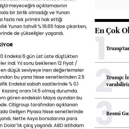
ğiştirmeyeceğini açıklamasının
ala bir birlik olmadığı ve Yunan
 fazla risk primini hak ettiği
ıllık Yunan tahvili % 16.65 faize çıkarken,
En Çok O
1
lerinde de yükselişler yaşandı.
KİYOR
Trump'tan
0 Endeksi 6 gün üst üste düştükten
2
r indi. Yıl sonu beklenen 12 Fiyat /
 en düşük seviyeye inen değerlemeler
başından bu yana hisse senetlerinden 2.5
Trump: İr
sifik Endeksi sabah saatlerinde % 0.1
varabiliri
 / Kazanç oranı 14.5 olmuş durumda.
3
lem gören endeksin Mayıs ayından bu
de. Citigroup tarafından açıklanan
tada Gelişen Piyasa hisse senetlerinde
Resmi Ga
aşandı. Nette Asya borsalarına para
 Dolar’lık çıkış yaşandı. ABD istihdam