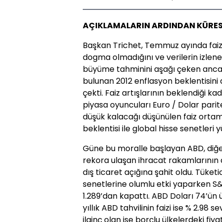
AÇIKLAMALARIN ARDINDAN KÜRES
Başkan Trichet, Temmuz ayında faiz a
dogma olmadığını ve verilerin izlenece
büyüme tahminini aşağı çeken ancak
bulunan 2012 enflasyon beklentisini
çekti. Faiz artışlarının beklendiği 
piyasa oyuncuları Euro / Dolar parite
düşük kalacağı düşünülen faiz ortam
beklentisi ile global hisse senetleri y
Güne bu moralle başlayan ABD, diğe
rekora ulaşan ihracat rakamlarının
dış ticaret açığına şahit oldu. Tüket
senetlerine olumlu etki yaparken S&
1.289’dan kapattı. ABD Doları 74’ün
yıllık ABD tahvilinin faizi ise % 2.98 
ilginç olan ise borçlu ülkelerdeki fiy