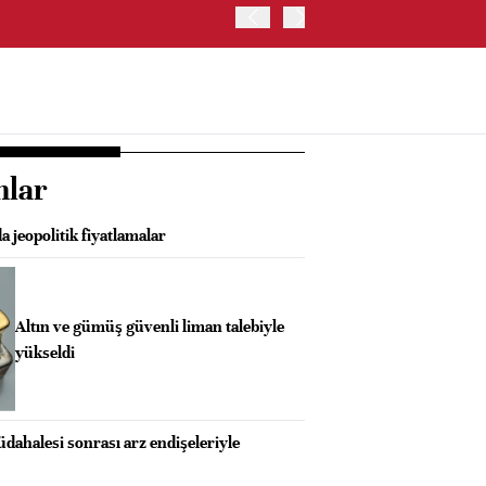
OYAK ÇİMENTO İKİNCİ ÇEY
nlar
a jeopolitik fiyatlamalar
Altın ve gümüş güvenli liman talebiyle
yükseldi
dahalesi sonrası arz endişeleriyle