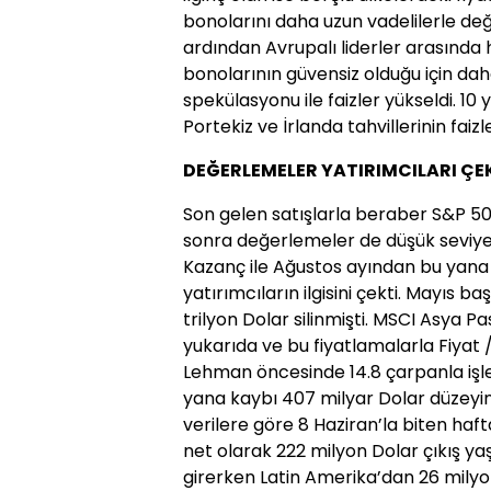
bonolarını daha uzun vadelilerle de
ardından Avrupalı liderler arasında h
bonolarının güvensiz olduğu için daha
spekülasyonu ile faizler yükseldi. 10 y
Portekiz ve İrlanda tahvillerinin faiz
DEĞERLEMELER YATIRIMCILARI ÇE
Son gelen satışlarla beraber S&P 50
sonra değerlemeler de düşük seviyele
Kazanç ile Ağustos ayından bu yana
yatırımcıların ilgisini çekti. Mayıs 
trilyon Dolar silinmişti. MSCI Asya Pa
yukarıda ve bu fiyatlamalarla Fiyat
Lehman öncesinde 14.8 çarpanla iş
yana kaybı 407 milyar Dolar düzeyin
verilere göre 8 Haziran’la biten haf
net olarak 222 milyon Dolar çıkış y
girerken Latin Amerika’dan 26 milyon