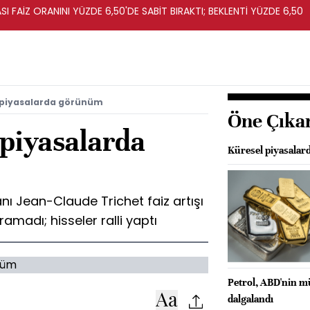
I FAİZ ORANINI YÜZDE 6,50'DE SABİT BIRAKTI; BEKLENTİ YÜZDE 6,50
ı piyasalarda görünüm
Öne Çıka
 piyasalarda
Küresel piyasalard
ı Jean-Claude Trichet faiz artışı
ramadı; hisseler ralli yaptı
Petrol, ABD'nin mü
dalgalandı