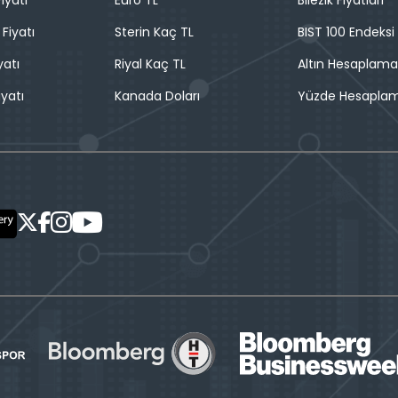
iyatı
Euro TL
Bilezik Fiyatları
 Fiyatı
Sterin Kaç TL
BIST 100 Endeksi
yatı
Riyal Kaç TL
Altın Hesaplama
iyatı
Kanada Doları
Yüzde Hesapla