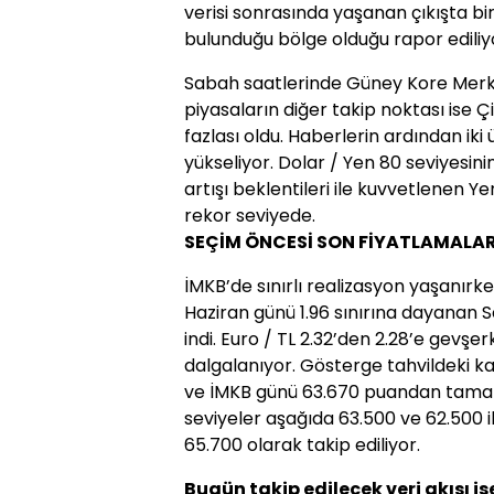
verisi sonrasında yaşanan çıkışta biri
bulunduğu bölge olduğu rapor ediliy
Sabah saatlerinde Güney Kore Merke
piyasaların diğer takip noktası ise 
fazlası oldu. Haberlerin ardından iki
yükseliyor. Dolar / Yen 80 seviyesi
artışı beklentileri ile kuvvetlenen Ye
rekor seviyede.
SEÇİM ÖNCESİ SON FİYATLAMALA
İMKB’de sınırlı realizasyon yaşanırke
Haziran günü 1.96 sınırına dayanan S
indi. Euro / TL 2.32’den 2.28’e gevşer
dalgalanıyor. Gösterge tahvildeki ka
ve İMKB günü 63.670 puandan tamam
seviyeler aşağıda 63.500 ve 62.500 i
65.700 olarak takip ediliyor.
Bugün takip edilecek veri akışı ise