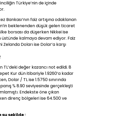
nciliğin Türkiye’nin de içinde
or.
z Bankası’nın faiz artışına odaklanan
Çin’in beklenenden düşük gelen ticaret
 ülke borsası da düşerken Nikkei ise
nin üstünde kalmaya devam ediyor. Faiz
ni Zelanda Doları ise Dolar’a karşı
R
n TL’deki değer kazancı not edildi. 8
epet Kur dün itibariyle 1.9260’a kadar
ken, Dolar / TL ise 1.5750 sınırında
panış % 8.90 seviyesinde gerçekleşti
lamıştı. Endekste öne çıkan
ken direnç bölgeleri ise 64.500 ve
 şu şekilde :