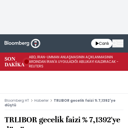
Canlı
ABD, İRAN-UMMAN ANLAŞMASININ AÇIKLANMASININ
AB
SON
ARDINDAN İRAN'A UYGULADIĞI ABLUKAYI KALDIRACAK -
GE
DAKİKA
REUTERS
UY
Bloomberg HT
Haberler
TRLIBOR gecelik faizi % 7,1392'ye
düştü
TRLIBOR gecelik faizi % 7,1392'ye