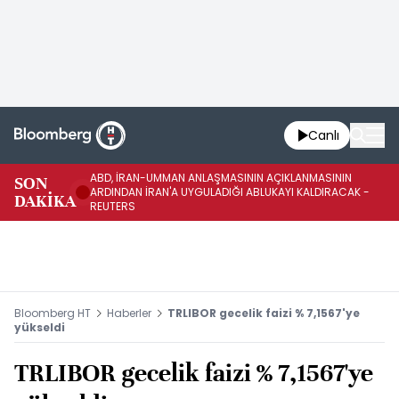
Canlı
ABD, İRAN-UMMAN ANLAŞMASININ AÇIKLANMASININ
AB
SON
ARDINDAN İRAN'A UYGULADIĞI ABLUKAYI KALDIRACAK -
GE
DAKİKA
REUTERS
UY
Bloomberg HT
Haberler
TRLIBOR gecelik faizi % 7,1567'ye
yükseldi
TRLIBOR gecelik faizi % 7,1567'ye