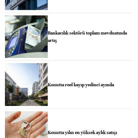
Bankacılık sektörü toplam mevduatında
artış
Konutta reel kayıp yedinci ayında
Konutta yılın en yüksek aylık satışı