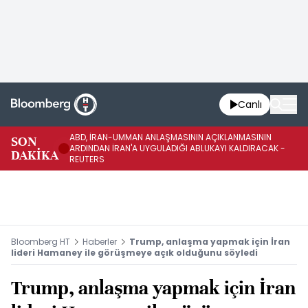
Canlı
ABD, İRAN-UMMAN ANLAŞMASININ AÇIKLANMASININ
AB
SON
ARDINDAN İRAN'A UYGULADIĞI ABLUKAYI KALDIRACAK -
GE
DAKİKA
REUTERS
UY
Bloomberg HT
Haberler
Trump, anlaşma yapmak için İran
lideri Hamaney ile görüşmeye açık olduğunu söyledi
Trump, anlaşma yapmak için İran