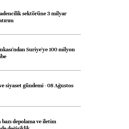
dencilik sektörüne 3 milyar
atırım
kası'ndan Suriye'ye 100 milyon
ibe
e siyaset gündemi - 08 Ağustos
bazı depolama ve iletim
nde değişiklik