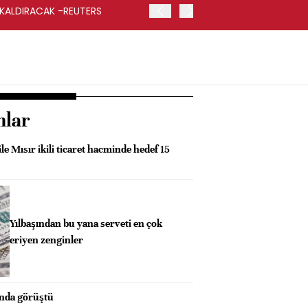
 KALDIRACAK -REUTERS
ABD DIŞİŞLERİ BAKANLIĞI
UYGULANACAK
nlar
le Mısır ikili ticaret hacminde hedef 15
Yılbaşından bu yana serveti en çok
eriyen zenginler
onda görüştü