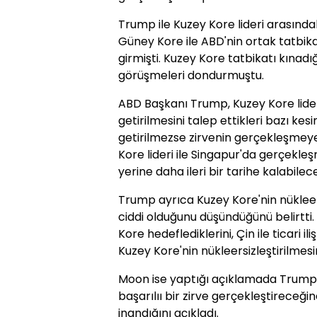
Trump ile Kuzey Kore lideri arasında
Güney Kore ile ABD'nin ortak tatbik
girmişti. Kuzey Kore tatbikatı kınadı
görüşmeleri dondurmuştu.
ABD Başkanı Trump, Kuzey Kore lider
getirilmesini talep ettikleri bazı kes
getirilmezse zirvenin gerçekleşmeye
Kore lideri ile Singapur'da gerçekle
yerine daha ileri bir tarihe kalabilece
Trump ayrıca Kuzey Kore'nin nüklee
ciddi olduğunu düşündüğünü belirtti.
Kore hedeflediklerini, Çin ile ticari il
Kuzey Kore'nin nükleersizleştirilmesin
Moon ise yaptığı açıklamada Trump'ı
başarılıı bir zirve gerçekleştireceğ
inandığını açıkladı.