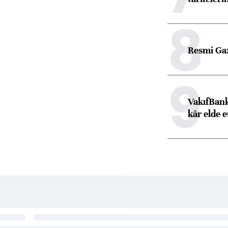
8
Resmi Ga
9
VakıfBank
kâr elde e