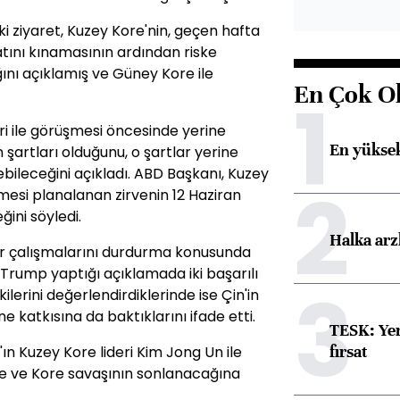
ki ziyaret, Kuzey Kore'nin, geçen hafta
atını kınamasının ardından riske
ğını açıklamış ve Güney Kore ile
En Çok O
1
i ile görüşmesi öncesinde yerine
En yüksek
in şartları olduğunu, o şartlar yerine
bileceğini açıkladı. ABD Başkanı, Kuzey
2
şmesi planalanan zirvenin 12 Haziran
ğini söyledi.
Halka arz
r çalışmalarını durdurma konusunda
 Trump yaptığı açıklamada iki başarılı
3
işkilerini değerlendirdiklerinde ise Çin'in
e katkısına da baktıklarını ifade etti.
TESK: Yen
fırsat
n Kuzey Kore lideri Kim Jong Un ile
ine ve Kore savaşının sonlanacağına