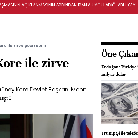
ŞMASININ AÇIKLANMASININ ARDINDAN İRAN'A UYGULADIĞI ABLUKAYI
e ile zirve gecikebilir
Öne Çıka
re ile zirve
Erdoğan: Türkiye i
milyar dolar
Güney Kore Devlet Başkanı Moon
rüştü
Trump Şi ile telef