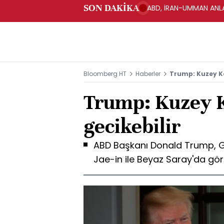
SON DAKİKA
ABD, İRAN-UMMAN ANLA
Bloomberg HT
Haberler
Trump: Kuzey Kor
Trump: Kuzey Ko
gecikebilir
ABD Başkanı Donald Trump, 
Jae-in ile Beyaz Saray'da gö