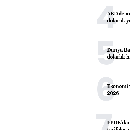
4
ABD'de ma
dolarlık y
5
Dünya Ban
dolarlık h
6
Ekonomi v
2026
7
EBDK'dan 
tarifeleri