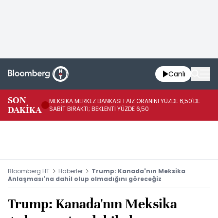
Canlı
SON
MEKSİKA MERKEZ BANKASI FAİZ ORANINI YÜZDE 6,50'DE
OY
DAKİKA
SABİT BIRAKTI; BEKLENTİ YÜZDE 6,50
AÇ
Bloomberg HT
Haberler
Trump: Kanada'nın Meksika
Anlaşması'na dahil olup olmadığını göreceğiz
Trump: Kanada'nın Meksika