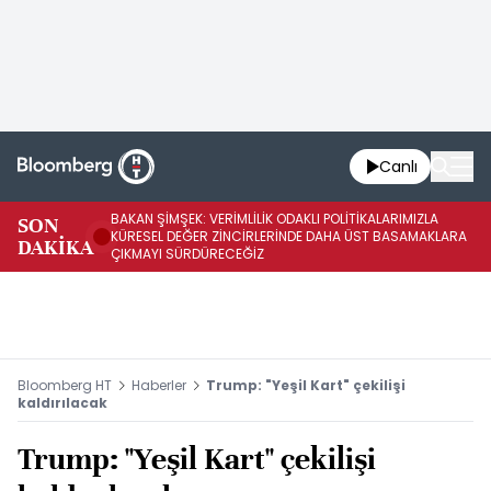
Canlı
BAKAN ŞİMŞEK: VERİMLİLİK ODAKLI POLİTİKALARIMIZLA
BA
SON
KÜRESEL DEĞER ZİNCİRLERİNDE DAHA ÜST BASAMAKLARA
VE
DAKİKA
ÇIKMAYI SÜRDÜRECEĞİZ
DÖ
Bloomberg HT
Haberler
Trump: "Yeşil Kart" çekilişi
kaldırılacak
Trump: "Yeşil Kart" çekilişi