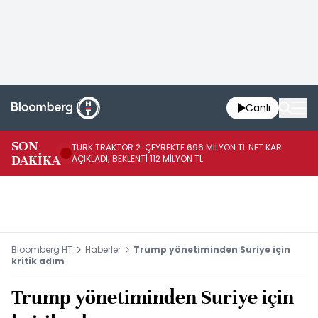
Canlı
SON
TÜRK TRAKTÖR 2. ÇEYREKTE 696 MİLYON TL NET KAR
AB
DAKİKA
AÇIKLADI; BEKLENTİ 112 MİLYON TL
Bloomberg HT
Haberler
Trump yönetiminden Suriye için
kritik adım
Trump yönetiminden Suriye için