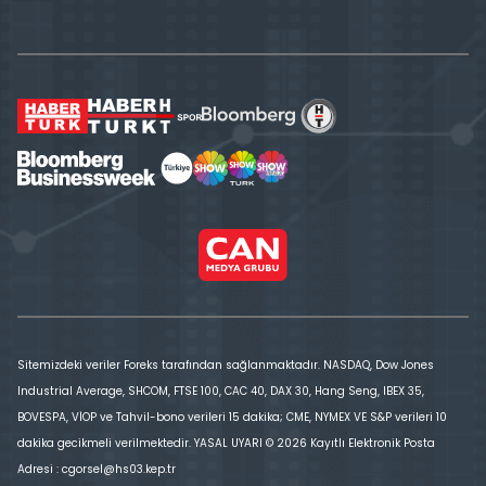
Sitemizdeki veriler Foreks tarafından sağlanmaktadır. NASDAQ, Dow Jones
Industrial Average, SHCOM, FTSE 100, CAC 40, DAX 30, Hang Seng, IBEX 35,
BOVESPA, VİOP ve Tahvil-bono verileri 15 dakika; CME, NYMEX VE S&P verileri 10
dakika gecikmeli verilmektedir. YASAL UYARI © 2026 Kayıtlı Elektronik Posta
Adresi : cgorsel@hs03.kep.tr