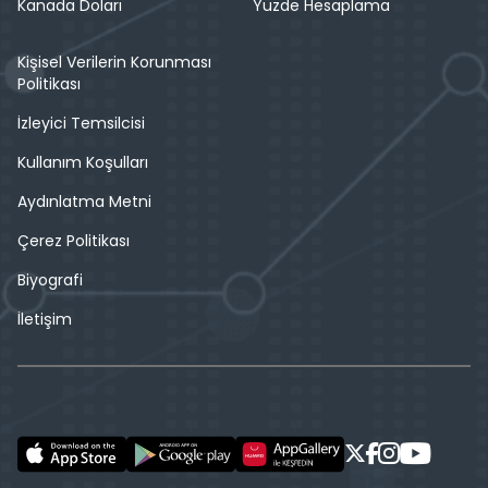
Kanada Doları
Yüzde Hesaplama
Kişisel Verilerin Korunması
Politikası
İzleyici Temsilcisi
Kullanım Koşulları
Aydınlatma Metni
Çerez Politikası
Biyografi
İletişim