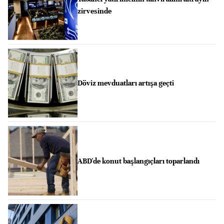
zirvesinde
Döviz mevduatları artışa geçti
ABD'de konut başlangıçları toparlandı