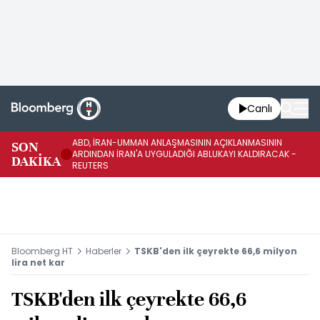
Canlı
ABD, İRAN-UMMAN ANLAŞMASININ AÇIKLANMASININ
AB
SON
ARDINDAN İRAN'A UYGULADIĞI ABLUKAYI KALDIRACAK -
GE
DAKİKA
REUTERS
UY
Bloomberg HT
Haberler
TSKB'den ilk çeyrekte 66,6 milyon
lira net kar
TSKB'den ilk çeyrekte 66,6