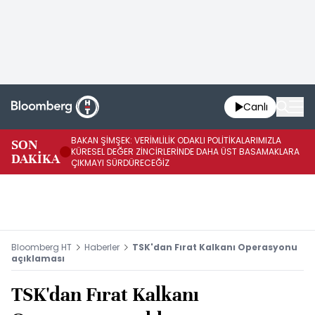
Canlı
BAKAN ŞİMŞEK: VERİMLİLİK ODAKLI POLİTİKALARIMIZLA
BA
SON
KÜRESEL DEĞER ZİNCİRLERİNDE DAHA ÜST BASAMAKLARA
VE
DAKİKA
ÇIKMAYI SÜRDÜRECEĞİZ
DÖ
Bloomberg HT
Haberler
TSK'dan Fırat Kalkanı Operasyonu
açıklaması
TSK'dan Fırat Kalkanı