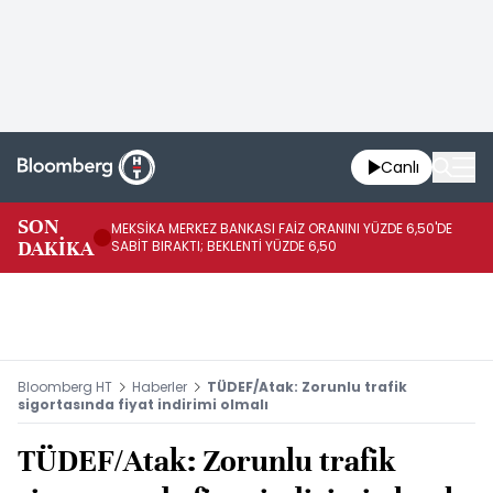
Canlı
SON
MEKSİKA MERKEZ BANKASI FAİZ ORANINI YÜZDE 6,50'DE
OY
DAKİKA
SABİT BIRAKTI; BEKLENTİ YÜZDE 6,50
AÇ
Bloomberg HT
Haberler
TÜDEF/Atak: Zorunlu trafik
sigortasında fiyat indirimi olmalı
TÜDEF/Atak: Zorunlu trafik