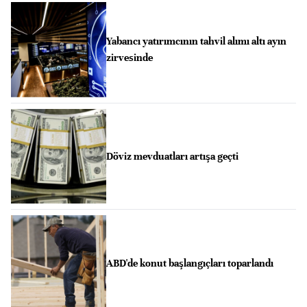
Yabancı yatırımcının tahvil alımı altı ayın
zirvesinde
Döviz mevduatları artışa geçti
ABD'de konut başlangıçları toparlandı