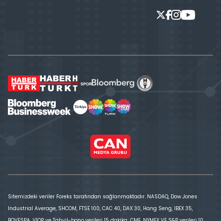
Sitemizdeki veriler Foreks tarafından sağlanmaktadır. NASDAQ, Dow Jones
Industrial Average, SHCOM, FTSE 100, CAC 40, DAX 30, Hang Seng, IBEX 35,
BOVESPA, VİOP ve Tahvil-bono verileri 15 dakika; CME, NYMEX VE S&P verileri 10