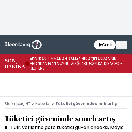
Canlı
ABD, İRAN-UMMAN ANLAŞMASININ AÇIKLANMASININ
AB
SON
ARDINDAN İRAN'A UYGULADIĞI ABLUKAYI KALDIRACAK -
GE
DAKİKA
REUTERS
UY
Bloomberg HT
Haberler
Tüketici güveninde sınırlı artış
Tüketici güveninde sınırlı artış
TÜİK verilerine göre tüketici güven endeksi, Mayıs