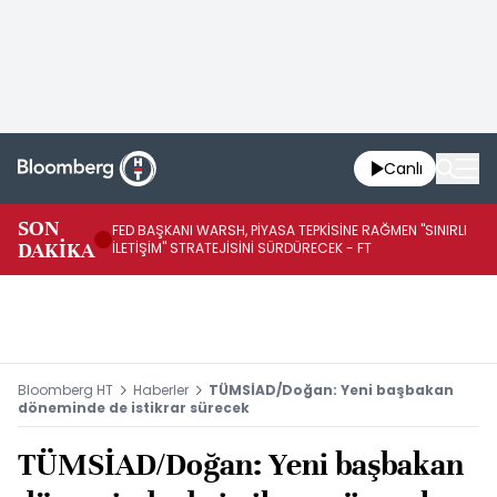
Canlı
SON
FED BAŞKANI WARSH, PİYASA TEPKİSİNE RAĞMEN "SINIRLI
FE
DAKİKA
İLETİŞİM" STRATEJİSİNİ SÜRDÜRECEK - FT
SÜ
Bloomberg HT
Haberler
TÜMSİAD/Doğan: Yeni başbakan
döneminde de istikrar sürecek
TÜMSİAD/Doğan: Yeni başbakan